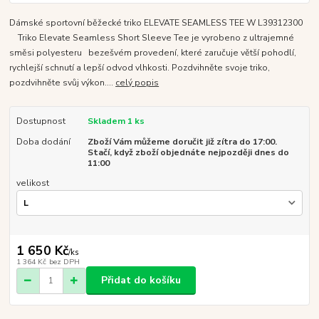
Dámské sportovní běžecké triko ELEVATE SEAMLESS TEE W L39312300
Triko Elevate Seamless Short Sleeve Tee je vyrobeno z ultrajemné
směsi polyesteru bezešvém provedení, které zaručuje větší pohodlí,
rychlejší schnutí a lepší odvod vlhkosti. Pozdvihněte svoje triko,
pozdvihněte svůj výkon....
celý popis
Dostupnost
Skladem 1 ks
Doba dodání
Zboží Vám můžeme doručit již zítra do 17:00.
Stačí, když zboží objednáte nejpozději dnes do
11:00
velikost
1 650 Kč
/
ks
1 364 Kč
bez DPH
Přidat do košíku