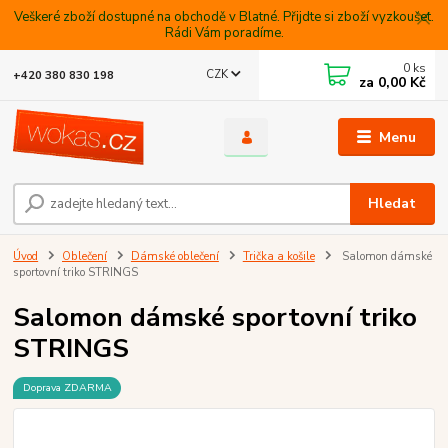
Veškeré zboží dostupné na obchodě v Blatné. Přijdte si zboží vyzkoušet.
Rádi Vám poradíme.
0
ks
CZK
+420 380 830 198
za
0,00 Kč
Menu
Hledat
Úvod
Oblečení
Dámské oblečení
Trička a košile
Salomon dámské
sportovní triko STRINGS
Salomon dámské sportovní triko
STRINGS
Doprava ZDARMA