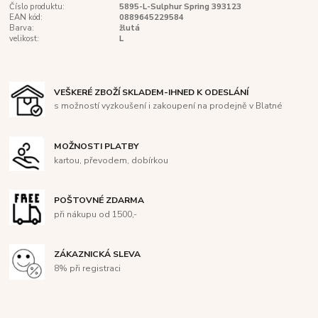
Číslo produktu:
5895-L-Sulphur Spring 393123
EAN kód:
0889645229584
Barva:
žlutá
velikost:
L
VEŠKERÉ ZBOŽÍ SKLADEM-IHNED K ODESLÁNÍ
s možností vyzkoušení i zakoupení na prodejně v Blatné
MOŽNOSTI PLATBY
kartou, převodem, dobírkou
POŠTOVNÉ ZDARMA
při nákupu od 1500,-
ZÁKAZNICKÁ SLEVA
8% při registraci