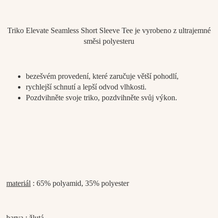
Triko Elevate Seamless Short Sleeve Tee je vyrobeno z ultrajemné
směsi polyesteru
bezešvém provedení, které zaručuje větší pohodlí,
rychlejší schnutí a lepší odvod vlhkosti.
Pozdvihněte svoje triko, pozdvihněte svůj výkon.
materiál
: 65% polyamid, 35% polyester
barva :
žlutá