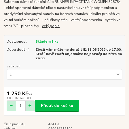
Salomon dámské funkční tílko RUNNER IMPACT TANK WOMEN 328784
Lehké sportovní dámské tílko s nastavitelnou vnitřní podprsenkou a
prodyšnými síťovanými panely na bočních stranách. Ideální pro běh ve
velmi horkém počasí. - přiléhavý střih - vnitřní podprsenka - výstřih ve
tvaru "V" - ploché švy...
celý popis
Dostupnost
Skladem 1 ks
Doba dodání
Zboží Vám můžeme doručit již 11.08.2026 do 17:00.
Stačí, když zboží objednáte nejpozději do zítra do
24:00
velikost
1 250 Kč
/
ks
1 033 Kč
bez DPH
Přidat do košíku
Číslo produktu:
4041-L
EAN kód:
080694318100