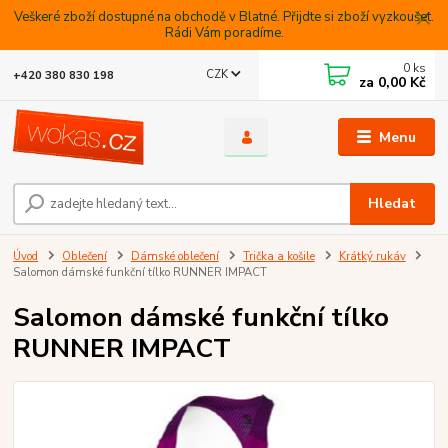
Veškeré zboží dostupné na obchodě v Blatné. Přijdte si zboží vyzkoušet.
Rádi Vám poradíme.
0
ks
CZK
+420 380 830 198
za
0,00 Kč
Menu
Hledat
Úvod
Oblečení
Dámské oblečení
Trička a košile
Krátký rukáv
Salomon dámské funkční tílko RUNNER IMPACT
Salomon dámské funkční tílko
RUNNER IMPACT