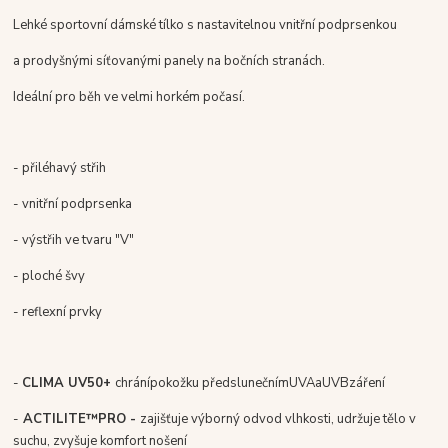
Lehké sportovní dámské tílko s nastavitelnou vnitřní podprsenkou
a prodyšnými síťovanými panely na bočních stranách.
Ideální pro běh ve velmi horkém počasí.
- přiléhavý střih
- vnitřní podprsenka
- výstřih ve tvaru "V"
- ploché švy
- reflexní prvky
-
CLIMA UV
50+
c
hrání
pokožku před
slunečním
UVA
a
UVB
záření
-
ACTILITE
™
PRO -
zajišťuje výborný odvod vlhkosti, udržuje tělo v
suchu, zvyšuje komfort nošení