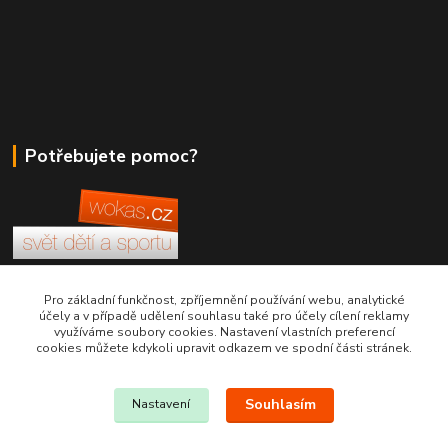
Potřebujete pomoc?
+420 380 830 198
Pro základní funkčnost, zpříjemnění používání webu, analytické
účely a v případě udělení souhlasu také pro účely cílení reklamy
využíváme soubory cookies. Nastavení vlastních preferencí
wokas.online@yahoo.cz
cookies můžete kdykoli upravit odkazem ve spodní části stránek.
Souhlasím
Nastavení