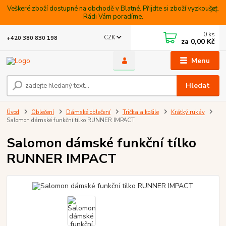
Veškeré zboží dostupné na obchodě v Blatné. Přijdte si zboží vyzkoušet.
Rádi Vám poradíme.
0
ks
CZK
+420 380 830 198
za
0,00 Kč
Menu
Hledat
Úvod
Oblečení
Dámské oblečení
Trička a košile
Krátký rukáv
Salomon dámské funkční tílko RUNNER IMPACT
Salomon dámské funkční tílko
RUNNER IMPACT