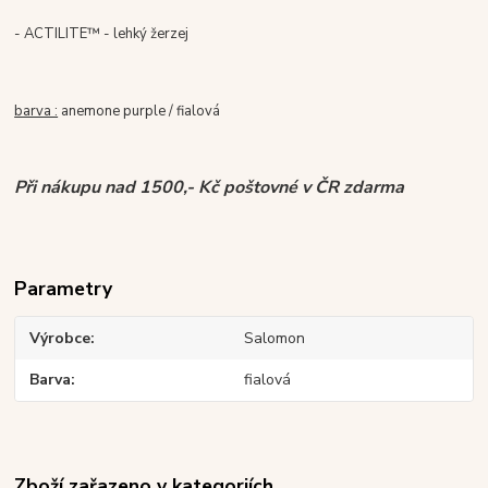
- ACTILITE™ - lehký žerzej
barva :
anemone purple / fialová
Při nákupu nad 1500,- Kč poštovné v ČR zdarma
Parametry
Výrobce
Salomon
Barva
fialová
Zboží zařazeno v kategoriích