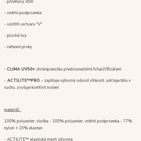
- přiléhavý střih
- vnitřní podprsenka
- výstřih ve tvaru "V"
- ploché švy
- reflexní prvky
-
CLIMA UV
50+
c
hrání
pokožku před
slunečním
UVA
a
UVB
záření
-
ACTILITE
™
PRO -
zajišťuje výborný odvod vlhkosti, udržuje tělo v
suchu, zvyšuje komfort nošení
materiál :
100% polyester, vložka - 100% polyester, vnitřní podprsenka - 77%
nylon + 23% elastan
- ACTILITE™ elastická mesh síťovina