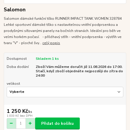
Salomon
Salomon dámské funkční tílko RUNNER IMPACT TANK WOMEN 328784
Lehké sportovní dámské tílko s nastavitelnou vnitřní podprsenkou a
prodyšnými síťovanými panely na bočních stranách. Ideální pro běh ve
velmi horkém počasí. - přiléhavý střih - vnitřní podprsenka - výstřih ve
tvaru "V" - ploché švy...
celý popis
Dostupnost
Skladem 1 ks
Doba dodání
Zboží Vám můžeme doručit již 11.08.2026 do 17:00.
Stačí, když zboží objednáte nejpozději do zítra do
24:00
velikost
1 250 Kč
/
ks
1 033 Kč
bez DPH
Přidat do košíku