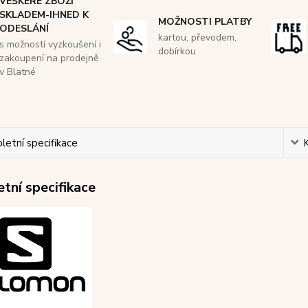
VEŠKERÉ ZBOŽÍ
SKLADEM-IHNED K
MOŽNOSTI PLATBY
ODESLÁNÍ
kartou, převodem,
s možností vyzkoušení i
dobírkou
zakoupení na prodejně
v Blatné
etní specifikace
tní specifikace