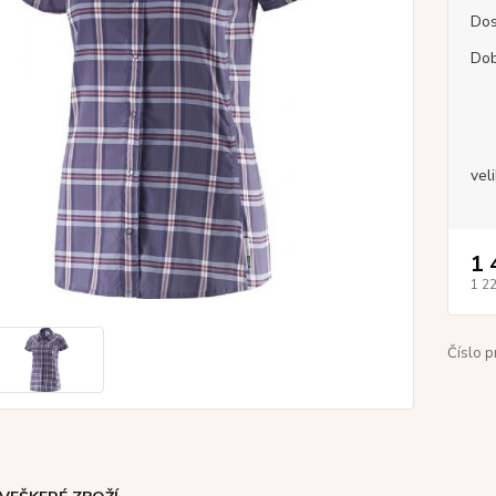
Dos
Dob
vel
1 
1 2
Číslo p