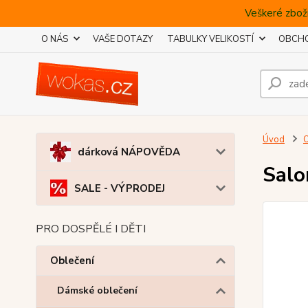
Veškeré zboží
O NÁS
VAŠE DOTAZY
TABULKY VELIKOSTÍ
OBCHO
Úvod
O
dárková NÁPOVĚDA
Salo
SALE - VÝPRODEJ
PRO DOSPĚLÉ I DĚTI
Oblečení
Dámské oblečení