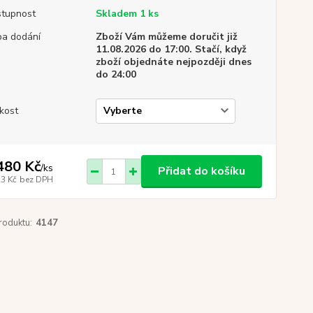
tupnost
Skladem 1 ks
a dodání
Zboží Vám můžeme doručit již
11.08.2026 do 17:00. Stačí, když
zboží objednáte nejpozději dnes
do 24:00
ikost
480 Kč
/
ks
Přidat do košíku
23 Kč
bez DPH
roduktu:
4147