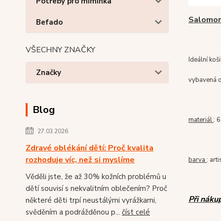
Potřeby pro miminka
Salomon
Befado
VŠECHNY ZNAČKY
Ideální koš
Značky
vybavená o
Blog
materiál
: 
27.03.2026
Zdravé oblékání dětí: Proč kvalita
rozhoduje víc, než si myslíme
barva
: art
Věděli jste, že až 30% kožních problémů u
dětí souvisí s nekvalitním oblečením? Proč
Při náku
některé děti trpí neustálými vyrážkami,
svěděním a podrážděnou p...
číst celé