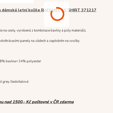
 dámská letní košile RADIANT SS SHIRT 371217
ile na cesty, vyrobená z kombinace bavlny a poly materiálů,
dvětrávacími panely na zádech a zapínáním na cvočky.
68% bavlna+ 34% polyester
ist grey /šedofialová
pu nad 1500,- Kč poštovné v ČR zdarma