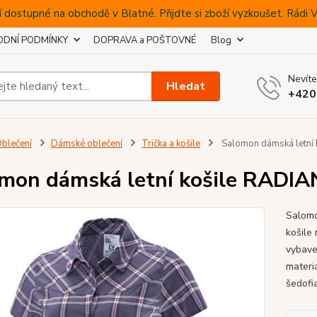
 dostupné na obchodě v Blatné. Přijdte si zboží vyzkoušet. Rádi
DNÍ PODMÍNKY
DOPRAVA a POŠTOVNÉ
Blog
Nevíte
Hledat
+420
blečení
Dámské oblečení
Trička a košile
Salomon dámská letní
mon dámská letní košile RADI
Salomo
košile
vybave
materi
šedofi