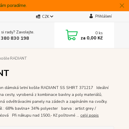
 Vám poradíme.
Přihlášení
CZK
 si rady? Zavolejte.
0
ks
za
0,00 Kč
 380 830 198
 košile RADIANT
ANT
n dámská letní košile RADIANT SS SHIRT 371217 Ideální
 na cesty, vyrobená z kombinace bavlny a poly materiálů,
ná odvětrávacími panely na zádech a zapínáním na cvočky.
ál : 68% bavlna+ 34% polyester barva : artist grey /
alová Při nákupu nad 1500,- Kč poštovné ...
celý popis