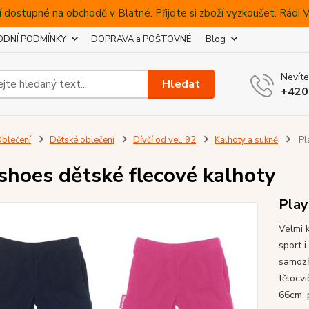
 dostupné na obchodě v Blatné. Přijdte si zboží vyzkoušet. Rádi
DNÍ PODMÍNKY
DOPRAVA a POŠTOVNÉ
Blog
Nevíte
Hledat
+420
blečení
Dětské oblečení
Dívčí od vel. 92
Kalhoty a sukně
Pl
shoes dětské flecové kalhoty
Play
Velmi k
sport i
samozř
tělocvi
66cm, 