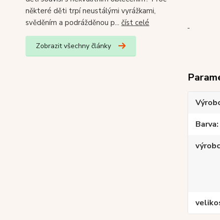
některé děti trpí neustálými vyrážkami,
svěděním a podrážděnou p...
číst celé
Zobrazit všechny články
Param
Výrob
Barva
výrob
veliko