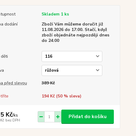
tupnost
Skladem 1 ks
a dodání
Zboží Vám můžeme doručit již
11.08.2026 do 17:00. Stačí, když
zboží objednáte nejpozději dnes
do 24:00
 děti
va
a před slevou
389 Kč
tříte
194 Kč (
50
% sleva)
5 Kč
/
ks
Přidat do košíku
 Kč
bez DPH