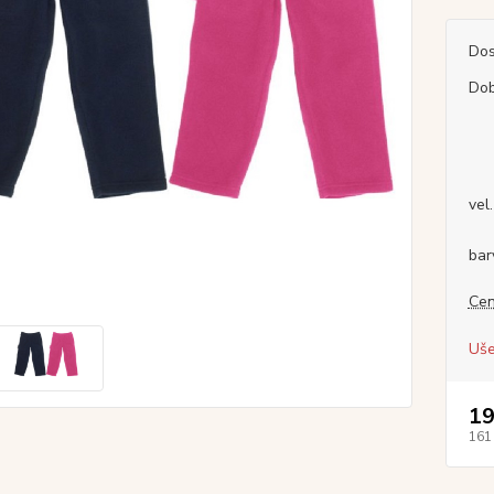
Dos
Dob
vel.
bar
Cen
Uše
19
161