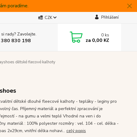
 Vám poradíme.
Přihlášení
CZK
 si rady? Zavolejte.
0
ks
za
0,00 Kč
 380 830 198
ayshoes dětské flecové kalhoty
shoes
valitní dětské dlouhé fleecové kalhoty - tepláky - leginy pro
 volný čas. Příjemný materiál a perfektní zpracování je
ejmostí - na gumu a velmi teplé Vhodné na ven i do
čny. materiál : 100% polyester rozměry : vel. 104 - cel. délka -
pas 2x29cm, vnitřní délka nohavi...
celý popis