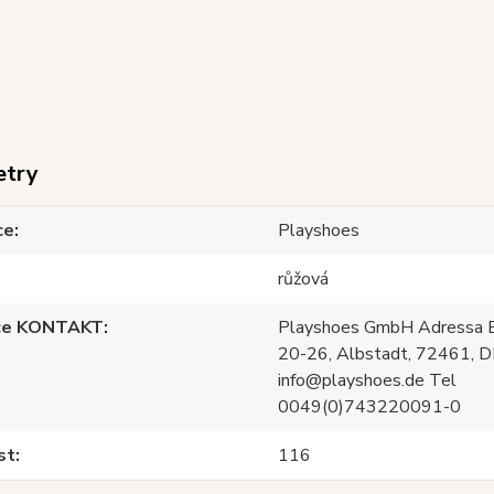
etry
ce
Playshoes
růžová
ce KONTAKT
Playshoes GmbH Adressa E
20-26, Albstadt, 72461, D
info@playshoes.de Tel
0049(0)743220091-0
st
116