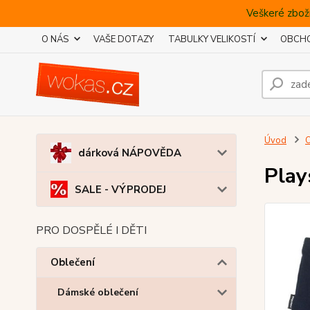
Veškeré zboží
O NÁS
VAŠE DOTAZY
TABULKY VELIKOSTÍ
OBCHO
Úvod
O
dárková NÁPOVĚDA
Play
SALE - VÝPRODEJ
PRO DOSPĚLÉ I DĚTI
Oblečení
Dámské oblečení