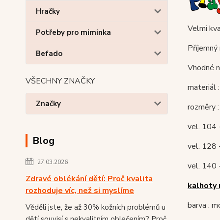
Hračky
Velmi kva
Potřeby pro miminka
Příjemný 
Befado
Vhodné na
VŠECHNY ZNAČKY
materiál
Značky
rozměry :
vel. 104 
Blog
vel. 128
27.03.2026
vel. 140 
Zdravé oblékání dětí: Proč kvalita
kalhoty 
rozhoduje víc, než si myslíme
barva : m
Věděli jste, že až 30% kožních problémů u
dětí souvisí s nekvalitním oblečením? Proč