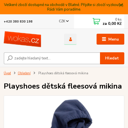
Veškeré zboží dostupné na obchodě v Blatné. Přijdte si zboží vyzkoušet.
Rádi Vám poradíme.
0
ks
CZK
+420 380 830 198
za
0,00 Kč
Menu
Hledat
Úvod
Oblečení
Playshoes dětská fleesová mikina
Playshoes dětská fleesová mikina