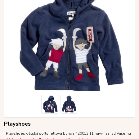
Playshoes
Playshoes dětská softshellová bunda 420013 11 navy zajistí Vašemu