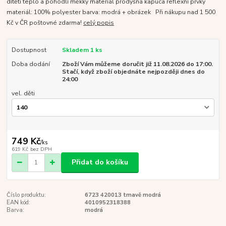
dítěti teplo a pohodlí měkký materiál prodyšná kapuca reflexní prvky
materiál: 100% polyester barva: modrá + obrázek Při nákupu nad 1 500
Kč v ČR poštovné zdarma!
celý popis
Dostupnost
Skladem 1 ks
Doba dodání
Zboží Vám můžeme doručit již 11.08.2026 do 17:00.
Stačí, když zboží objednáte nejpozději dnes do
24:00
vel. děti
749 Kč
/
ks
619 Kč
bez DPH
Přidat do košíku
Číslo produktu:
6723 420013 tmavě modrá
EAN kód:
4010952318388
Barva:
modrá