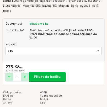
zaručí 100%ní pohodlí při jakýchkoli aktivitách. - pružnost díky elastanu -
žlutá nášivka Materiál: 95% bavlna/ 5% elastan Barva: olivová
celý
popis
Dostupnost
Skladem 1 ks
Doba dodání
Zboží Vám můžeme doručit již zítra do 17:00.
Stačí, když zboží objednáte nejpozději dnes do
11:00
vel. děti
275 Kč
/
ks
227 Kč
bez DPH
Přidat do košíku
Číslo produktu:
4500
EAN kód:
4046178106300
Barva:
hnědá
velikost:
110