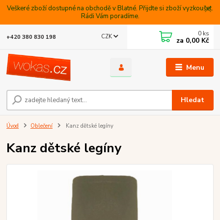
Veškeré zboží dostupné na obchodě v Blatné. Přijdte si zboží vyzkoušet.
Rádi Vám poradíme.
0
ks
CZK
+420 380 830 198
za
0,00 Kč
Menu
Hledat
Úvod
Oblečení
Kanz dětské legíny
Kanz dětské legíny