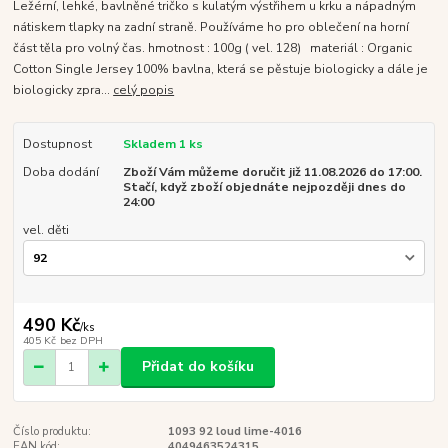
Ležérní, lehké, bavlněné tričko s kulatým výstřihem u krku a nápadným
nátiskem tlapky na zadní straně. Používáme ho pro oblečení na horní
část těla pro volný čas. hmotnost : 100g ( vel. 128) materiál : Organic
Cotton Single Jersey 100% bavlna, která se pěstuje biologicky a dále je
biologicky zpra...
celý popis
Dostupnost
Skladem 1 ks
Doba dodání
Zboží Vám můžeme doručit již 11.08.2026 do 17:00.
Stačí, když zboží objednáte nejpozději dnes do
24:00
vel. děti
490 Kč
/
ks
405 Kč
bez DPH
Přidat do košíku
Číslo produktu:
1093 92 loud lime-4016
EAN kód:
4049463524315