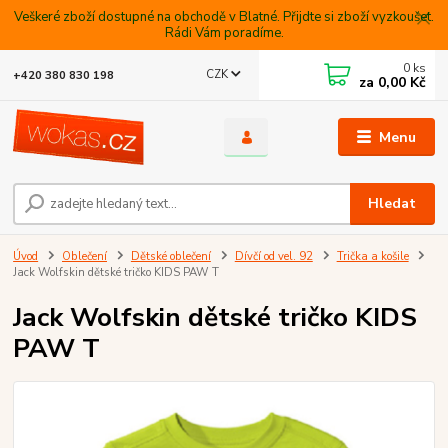
Veškeré zboží dostupné na obchodě v Blatné. Přijdte si zboží vyzkoušet.
Rádi Vám poradíme.
0
ks
CZK
+420 380 830 198
za
0,00 Kč
Menu
Hledat
Úvod
Oblečení
Dětské oblečení
Dívčí od vel. 92
Trička a košile
Jack Wolfskin dětské tričko KIDS PAW T
Jack Wolfskin dětské tričko KIDS
PAW T