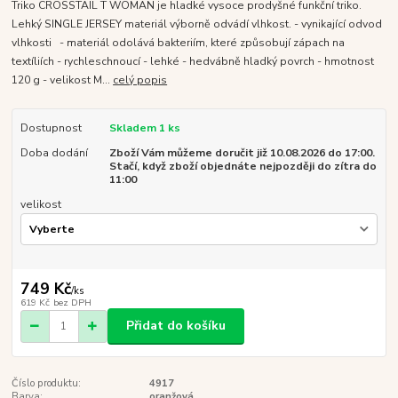
Triko CROSSTAIL T WOMAN je hladké vysoce prodyšné funkční triko.
Lehký SINGLE JERSEY materiál výborně odvádí vlhkost. - vynikající odvod
vlhkosti - materiál odolává bakteriím, které způsobují zápach na
textíliích - rychleschnoucí - lehké - hedvábně hladký povrch - hmotnost
120 g - velikost M...
celý popis
Dostupnost
Skladem 1 ks
Doba dodání
Zboží Vám můžeme doručit již 10.08.2026 do 17:00.
Stačí, když zboží objednáte nejpozději do zítra do
11:00
velikost
749 Kč
/
ks
619 Kč
bez DPH
Přidat do košíku
Číslo produktu:
4917
Barva:
oranžová