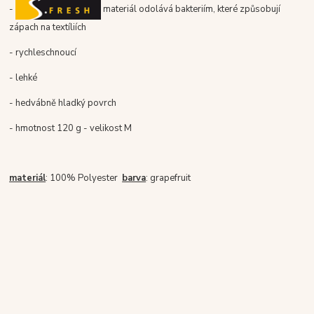
-
materiál odolává bakteriím, které způsobují
zápach na textíliích
- rychleschnoucí
- lehké
- hedvábně hladký povrch
- hmotnost 120 g - velikost M
materiál
: 100% Polyester
barva
: grapefruit