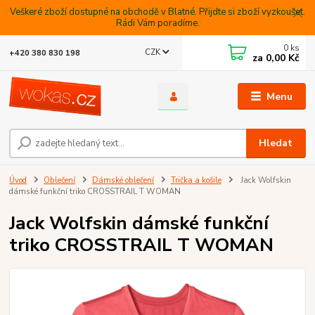
Veškeré zboží dostupné na obchodě v Blatné. Přijdte si zboží vyzkoušet.
Rádi Vám poradíme.
0
ks
CZK
+420 380 830 198
za
0,00 Kč
Menu
Hledat
Úvod
Oblečení
Dámské oblečení
Trička a košile
Jack Wolfskin
dámské funkční triko CROSSTRAIL T WOMAN
Jack Wolfskin dámské funkční
triko CROSSTRAIL T WOMAN