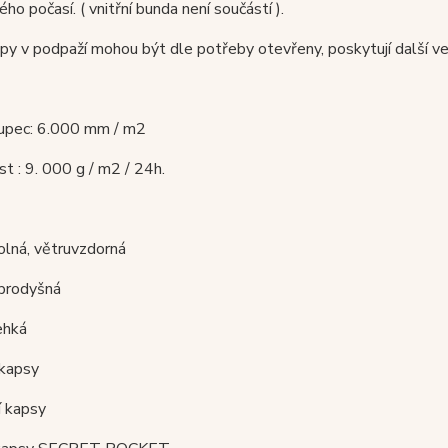
ého počasí. ( vnitřní bunda není součástí ).
py v podpaží mohou být dle potřeby otevřeny, poskytují další ven
oupec: 6.000 mm / m2
t : 9. 000 g / m2 / 24h.
olná, větruvzdorná
 prodyšná
lehká
 kapsy
í kapsy