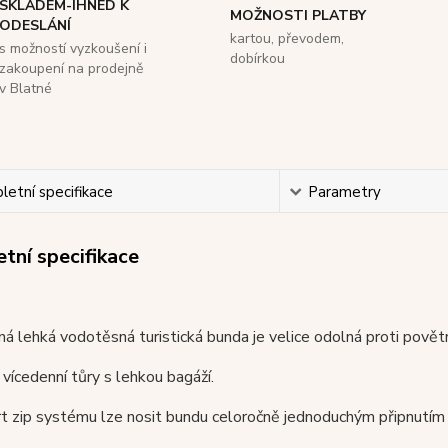
SKLADEM-IHNED K
MOŽNOSTI PLATBY
ODESLÁNÍ
kartou, převodem,
s možností vyzkoušení i
dobírkou
zakoupení na prodejně
v Blatné
etní specifikace
Parametry
tní specifikace
á lehká vodotěsná turistická bunda je velice odolná proti povět
a vícedenní tůry s lehkou bagáží.
t zip systému lze nosit bundu celoročně jednoduchým připnutím 