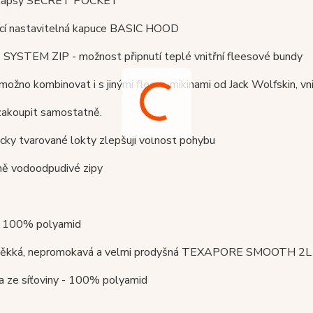
é kapsy SECRET POCKET
ací nastavitelná kapuce BASIC HOOD
 SYSTEM ZIP -
možnost připnutí teplé vnitřní fleesové bundy
možno kombinovat i s jinými fleece mikinami od Jack Wolfskin,
vn
zakoupit samostatně.
cky tvarované lokty zlepšují volnost pohybu
ně vodoodpudivé zipy
 : 100% polyamid
 měkká, nepromokavá a velmi prodyšná TEXAPORE SMOOTH 2L
a ze síťoviny - 100
%
polyamid