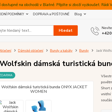
 dostupné na obchodě v Blatné. Přijdte si zboží vyzkoušet. Rádi
DNÍ PODMÍNKY
DOPRAVA a POŠTOVNÉ
Blog
Nevíte
Hledat
+420
blečení
Dámské oblečení
Bundy a kabáty
Bundy
Jack Wolf
 Wolfskin dámská turistická
 ZDARMA
Všestr
povětrn
Short 
vnitřn
součást