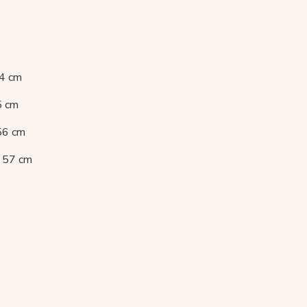
54 cm
5 cm
 56 cm
u 57 cm