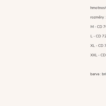
hmotnost
rozměry :
M - CD 70
L - CD 72
XL - CD 7
XXL - CD 
barva : br