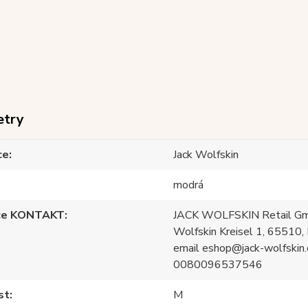
etry
ce
Jack Wolfskin
modrá
ce KONTAKT
JACK WOLFSKIN Retail Gm
Wolfskin Kreisel 1, 65510, 
email eshop@jack-wolfskin.
0080096537546
st
M