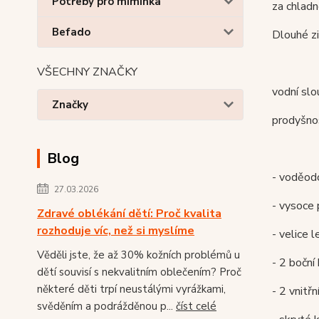
Potřeby pro miminka
za chladn
Befado
Dlouhé zi
VŠECHNY ZNAČKY
vodní sl
Značky
prodyšnos
Blog
- voděod
27.03.2026
- vysoce
Zdravé oblékání dětí: Proč kvalita
rozhoduje víc, než si myslíme
- velice 
Věděli jste, že až 30% kožních problémů u
- 2 boční
dětí souvisí s nekvalitním oblečením? Proč
některé děti trpí neustálými vyrážkami,
- 2 vnitřn
svěděním a podrážděnou p...
číst celé