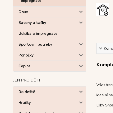
Impregnace
Obuv
Batohy a tašky
Údržba a impregnace
Sportovní potřeby
Kompl
Ponožky
Komple
Čepice
JEN PRO DĚTI
Všestrann
Do deště
ideální n
Hračky
Díky Shor