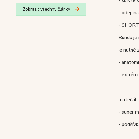
- skryt
Zobrazit všechny články
- odepín
- SHORT
Bundu je 
je nutné 
- anatomi
- extrém
materiál
- super
- podšívk