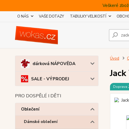
Veškeré zboží
O NÁS
VAŠE DOTAZY
TABULKY VELIKOSTÍ
OBCHO
Úvod
O
dárková NÁPOVĚDA
Jack
SALE - VÝPRODEJ
Doprava
PRO DOSPĚLÉ I DĚTI
Oblečení
Dámské oblečení