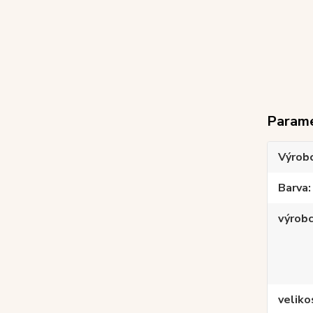
Param
Výrob
Barva
výrob
veliko