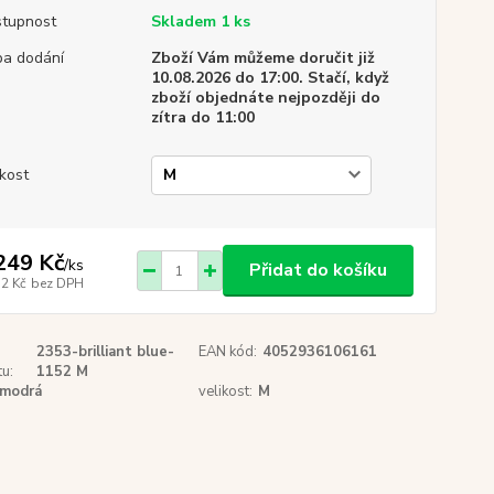
tupnost
Skladem 1 ks
a dodání
Zboží Vám můžeme doručit již
10.08.2026 do 17:00. Stačí, když
zboží objednáte nejpozději do
zítra do 11:00
ikost
249 Kč
/
ks
Přidat do košíku
12 Kč
bez DPH
2353-brilliant blue-
EAN kód:
4052936106161
u:
1152 M
modrá
velikost:
M