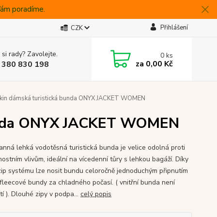
 Vám poradíme.
Přihlášení
CZK
 si rady? Zavolejte.
0
ks
za
0,00 Kč
 380 830 198
skin dámská turistická bunda ONYX JACKET WOMEN
 bunda ONYX JACKET WOMEN
anná lehká vodotěsná turistická bunda je velice odolná proti
ostním vlivům, ideální na vícedenní tůry s lehkou bagáží. Díky
zip systému lze nosit bundu celoročně jednoduchým připnutím
í fleecové bundy za chladného počasí. ( vnitřní bunda není
í ). Dlouhé zipy v podpa...
celý popis