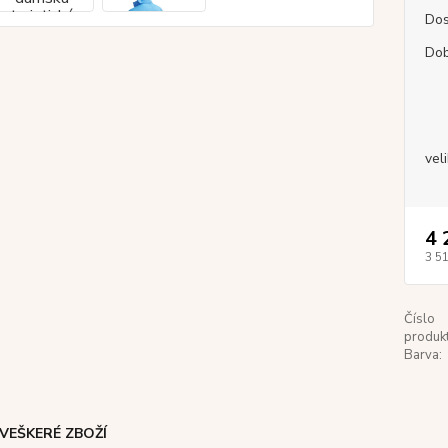
Dos
Dob
vel
4 
3 5
Číslo
produkt
Barva:
VEŠKERÉ ZBOŽÍ