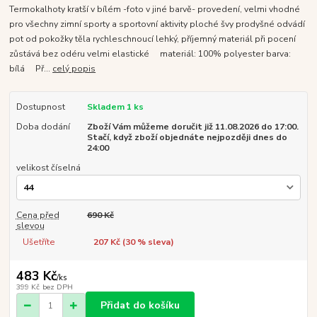
Termokalhoty kratší v bílém -foto v jiné barvě- provedení, velmi vhodné
pro všechny zimní sporty a sportovní aktivity ploché švy prodyšné odvádí
pot od pokožky těla rychleschnoucí lehký, příjemný materiál při pocení
zůstává bez odéru velmi elastické materiál: 100% polyester barva:
bílá Př...
celý popis
Dostupnost
Skladem 1 ks
Doba dodání
Zboží Vám můžeme doručit již 11.08.2026 do 17:00.
Stačí, když zboží objednáte nejpozději dnes do
24:00
velikost číselná
Cena před
690 Kč
slevou
Ušetříte
207 Kč (
30
% sleva)
483 Kč
/
ks
399 Kč
bez DPH
Přidat do košíku