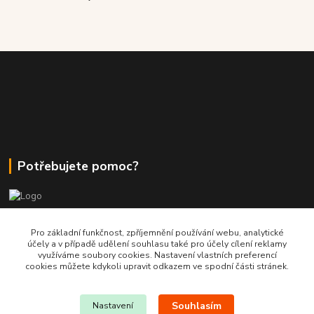
Potřebujete pomoc?
+420 380 830 198
Pro základní funkčnost, zpříjemnění používání webu, analytické
účely a v případě udělení souhlasu také pro účely cílení reklamy
využíváme soubory cookies. Nastavení vlastních preferencí
wokas.online@yahoo.cz
cookies můžete kdykoli upravit odkazem ve spodní části stránek.
Souhlasím
Nastavení