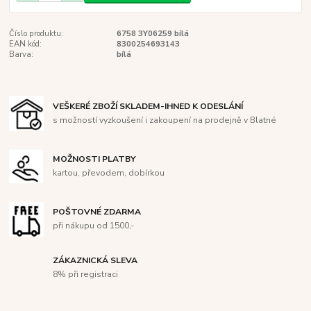
Číslo produktu:
6758 3Y06259 bílá
EAN kód:
8300254693143
Barva:
bílá
VEŠKERÉ ZBOŽÍ SKLADEM-IHNED K ODESLÁNÍ
s možností vyzkoušení i zakoupení na prodejně v Blatné
MOŽNOSTI PLATBY
kartou, převodem, dobírkou
POŠTOVNÉ ZDARMA
při nákupu od 1500,-
ZÁKAZNICKÁ SLEVA
8% při registraci