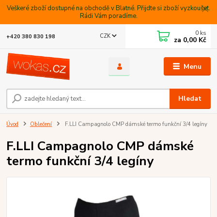
Veškeré zboží dostupné na obchodě v Blatné. Přijdte si zboží vyzkoušet.
Rádi Vám poradíme.
0
ks
CZK
+420 380 830 198
za
0,00 Kč
Menu
Hledat
Úvod
Oblečení
F.LLI Campagnolo CMP dámské termo funkční 3/4 legíny
F.LLI Campagnolo CMP dámské
termo funkční 3/4 legíny