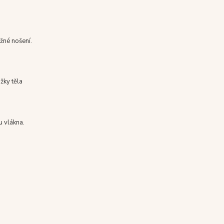
ěžné nošení.
žky těla
u vlákna.