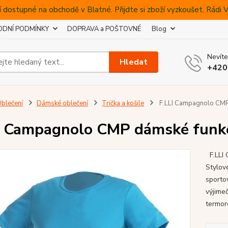
 dostupné na obchodě v Blatné. Přijdte si zboží vyzkoušet. Rádi
DNÍ PODMÍNKY
DOPRAVA a POŠTOVNÉ
Blog
Nevíte
Hledat
+420
blečení
Dámské oblečení
Trička a košile
F.LLI Campagnolo CMP 
I Campagnolo CMP dámské funkč
F.LLI
Stylov
sporto
výjime
termore