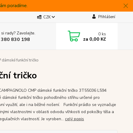
 Vám poradíme.
Přihlášení
CZK
 si rady? Zavolejte.
0
ks
za
0,00 Kč
 380 830 198
dámské funkční tričko
ní tričko
 CAMPAGNOLO CMP dámské funkční tričko 3T55036 L594
é dámské funkční tričko pohodlného střihu určené pro
vní využití, ale i na běžné nošení. Funkční prádlo se vyznačuje
čnými vlastnostmi v oblasti odvodu vlhkosti od pokožky těla a
gulačních vlastností. Je vyroben...
celý popis