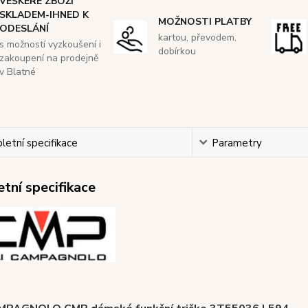
VEŠKERÉ ZBOŽÍ
SKLADEM-IHNED K
MOŽNOSTI PLATBY
ODESLÁNÍ
kartou, převodem,
s možností vyzkoušení i
dobírkou
zakoupení na prodejně
v Blatné
etní specifikace
Parametry
tní specifikace