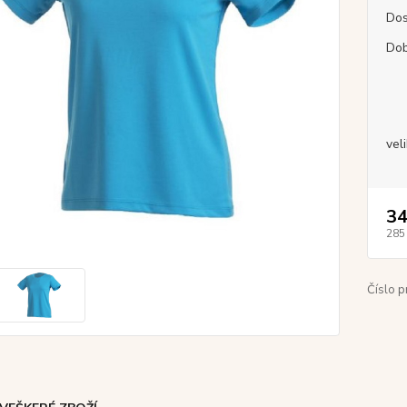
Dos
Dob
vel
34
285
Číslo p