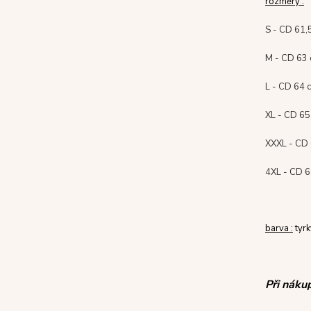
rozměry :
S - CD 61,
M - CD 63 
L - CD 64 
XL - CD 65
XXXL - CD 
4XL - CD 6
barva :
tyr
Při náku