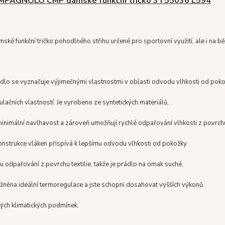
AMPAGNOLO CMP dámské funkční tričko 3T55036 L594
ské funkční tričko pohodlného střihu určené pro sportovní využití, ale i na b
ádlo se vyznačuje výjimečnými vlastnostmi v oblasti odvodu vlhkosti od poko
lačních vlastností. Je vyrobeno ze syntetických materiálů,
minimální navlhavost a zároveň umožňují rychlé odpařování vlhkosti z povrch
onstrukce vláken přispívá k lepšímu odvodu vlhkosti od pokožky
u odpařování z povrchu textilie, takže je prádlo na omak suché.
žněna ideální termoregulace a jste schopni dosahovat vyšších výkonů
ných klimatických podmínek.