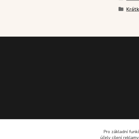
Krátk
Pro základní funk
účely cílení reklam