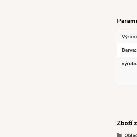
Param
Výrob
Barva
výrob
Zboží 
Obleč