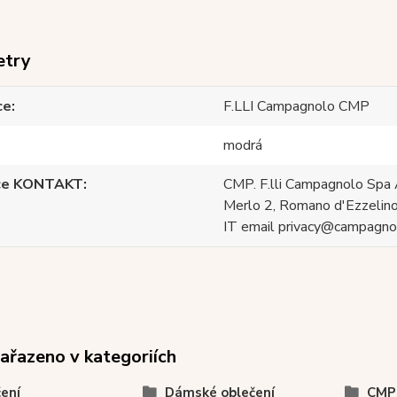
etry
ce
F.LLI Campagnolo CMP
modrá
ce KONTAKT
CMP. F.lli Campagnolo Spa 
Merlo 2, Romano d'Ezzelino
IT email privacy@campagnol
zařazeno v kategoriích
ení
Dámské oblečení
CMP