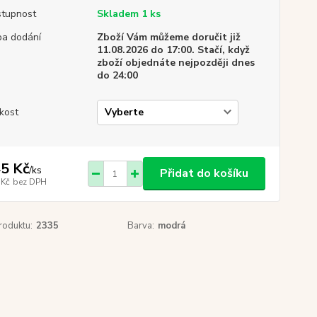
tupnost
Skladem 1 ks
a dodání
Zboží Vám můžeme doručit již
11.08.2026 do 17:00. Stačí, když
zboží objednáte nejpozději dnes
do 24:00
ikost
5 Kč
/
ks
Přidat do košíku
 Kč
bez DPH
roduktu:
2335
Barva:
modrá