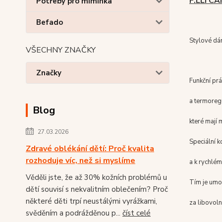
F.LLI C
Potřeby pro miminka
Befado
Stylové dám
VŠECHNY ZNAČKY
Značky
Funkční pr
a termoregu
Blog
které mají 
27.03.2026
Speciální k
Zdravé oblékání dětí: Proč kvalita
rozhoduje víc, než si myslíme
a k rychlém
Věděli jste, že až 30% kožních problémů u
Tím je umo
dětí souvisí s nekvalitním oblečením? Proč
některé děti trpí neustálými vyrážkami,
za libovol
svěděním a podrážděnou p...
číst celé