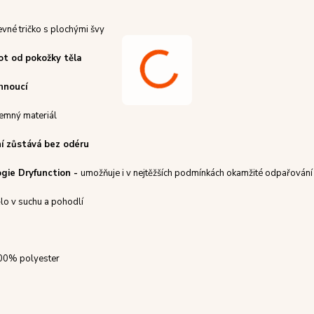
vné tričko s plochými švy
ot od pokožky těla
hnoucí
íjemný materiál
ní zůstává bez odéru
ogie Dryfunction -
umožňuje i v nejtěžších podmínkách okamžité odpařování
ělo v suchu a pohodlí
0% polyester