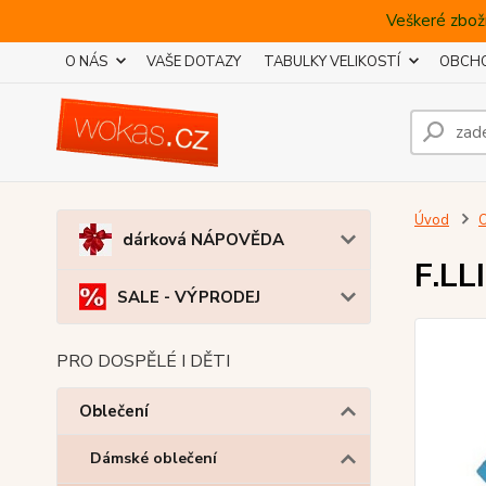
Veškeré zboží
O NÁS
VAŠE DOTAZY
TABULKY VELIKOSTÍ
OBCHO
Úvod
O
dárková NÁPOVĚDA
F.LL
SALE - VÝPRODEJ
PRO DOSPĚLÉ I DĚTI
Oblečení
Dámské oblečení