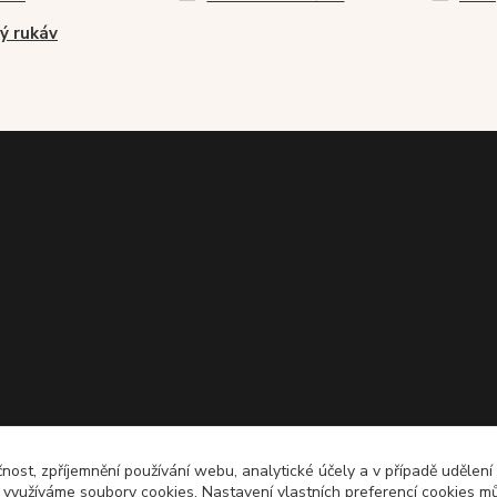
ý rukáv
čnost, zpříjemnění používání webu, analytické účely a v případě udělení
y využíváme soubory cookies. Nastavení vlastních preferencí cookies mů