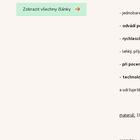
Zobrazit všechny články
- jednobare
-
odvádí p
-
rychlesc
- lehký, př
-
při poce
- technol
a udržuje t
materiál:
10