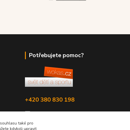
Potřebujete pomoc?
+420 380 830 198
wokas.online@yahoo.cz
 souhlasu také pro
žete kdykoli upravit