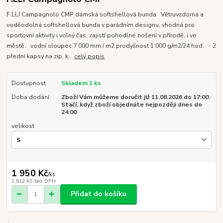
F.LLI Campagnolo CMP dámská softshellová bunda Větruvzdorná a
voděodolná softshellová bunda v parádním designu, vhodná pro
sportovní aktivity i volný čas, zajistí pohodlné nošení v přírodě, i ve
městě. vodní sloupec 7 000 mm / m2 prodyšnost 1 000 g/m2/24 hod. - 2
přední kapsy na zip, k...
celý popis
Dostupnost
Skladem 1 ks
Doba dodání
Zboží Vám můžeme doručit již 11.08.2026 do 17:00.
Stačí, když zboží objednáte nejpozději dnes do
24:00
velikost
1 950 Kč
/
ks
1 612 Kč
bez DPH
Přidat do košíku