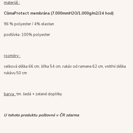
materiál :
ClimaProtect membrána
(7.000mmH2O/1.000g/m2/24 hod)
96 % polyester / 4% elastan
podšívka :100% polyester
rozměry :
celková délka 66 cm, šířka 54 cm, rukáv od ramene 62 cm, vnitřní délka
rukávu 50 cm
barva :
tm. šedá + zelené doplňky
U tohoto produktu poštovné v ČR zdarma