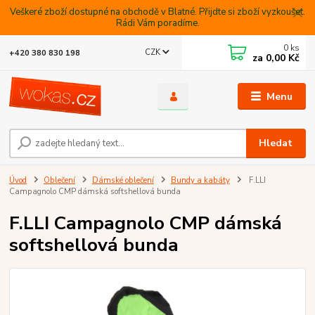
Veškeré zboží dostupné na obchodě v Blatné. Přijdte si zboží vyzkoušet.
Rádi Vám poradíme.
0
ks
CZK
+420 380 830 198
za
0,00 Kč
Menu
Hledat
Úvod
Oblečení
Dámské oblečení
Bundy a kabáty
F.LLI
Campagnolo CMP dámská softshellová bunda
F.LLI Campagnolo CMP dámská
softshellová bunda