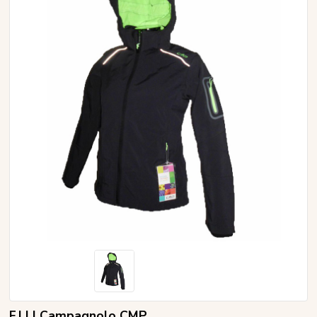
F.LLI Campagnolo CMP