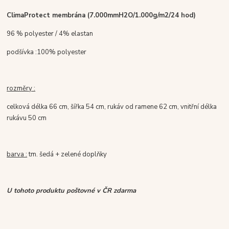
ClimaProtect membrána
(7.000mmH2O/1.000g/m2/24 hod)
96 % polyester / 4% elastan
podšívka :100% polyester
rozměry :
celková délka 66 cm, šířka 54 cm, rukáv od ramene 62 cm, vnitřní délka
rukávu 50 cm
barva :
tm. šedá + zelené doplňky
U tohoto produktu poštovné v ČR zdarma