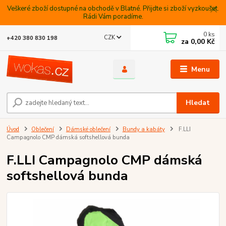
Veškeré zboží dostupné na obchodě v Blatné. Přijdte si zboží vyzkoušet.
Rádi Vám poradíme.
0
ks
CZK
+420 380 830 198
za
0,00 Kč
Menu
Hledat
Úvod
Oblečení
Dámské oblečení
Bundy a kabáty
F.LLI
Campagnolo CMP dámská softshellová bunda
F.LLI Campagnolo CMP dámská
softshellová bunda