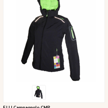
F.LLI Campagnolo CMP