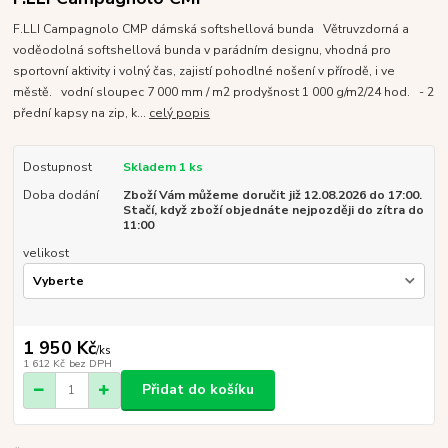
F.LLI Campagnolo CMP dámská softshellová bunda Větruvzdorná a
voděodolná softshellová bunda v parádním designu, vhodná pro
sportovní aktivity i volný čas, zajistí pohodlné nošení v přírodě, i ve
městě. vodní sloupec 7 000 mm / m2 prodyšnost 1 000 g/m2/24 hod. - 2
přední kapsy na zip, k...
celý popis
Dostupnost
Skladem 1 ks
Doba dodání
Zboží Vám můžeme doručit již 12.08.2026 do 17:00.
Stačí, když zboží objednáte nejpozději do zítra do
11:00
velikost
1 950 Kč
/
ks
1 612 Kč
bez DPH
Přidat do košíku