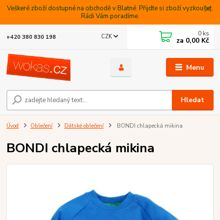
Veškeré zboží dostupné na obchodě v Blatné. Přijdte si zboží vyzkoušet.
Rádi Vám poradíme.
0
ks
CZK
+420 380 830 198
za
0,00 Kč
Menu
Hledat
Úvod
Oblečení
Dětské oblečení
BONDI chlapecká mikina
BONDI chlapecká mikina