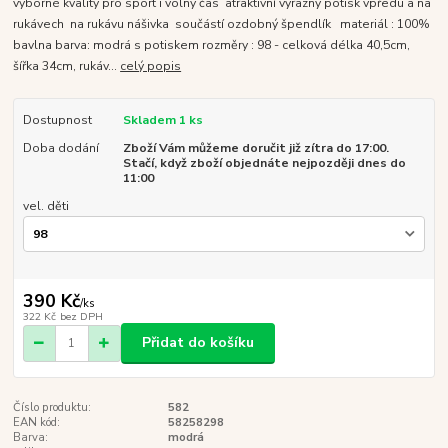
výborné kvality pro sport i volný čas atraktivní výrazný potisk vpředu a na
rukávech na rukávu nášivka součástí ozdobný špendlík materiál : 100%
bavlna barva: modrá s potiskem rozměry : 98 - celková délka 40,5cm,
šířka 34cm, rukáv...
celý popis
Dostupnost
Skladem 1 ks
Doba dodání
Zboží Vám můžeme doručit již zítra do 17:00.
Stačí, když zboží objednáte nejpozději dnes do
11:00
vel. děti
390 Kč
/
ks
322 Kč
bez DPH
Přidat do košíku
Číslo produktu:
582
EAN kód:
58258298
Barva:
modrá