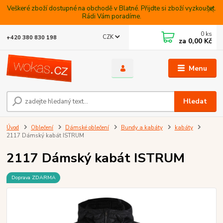
Veškeré zboží dostupné na obchodě v Blatné. Přijdte si zboží vyzkoušet.
Rádi Vám poradíme.
0
ks
CZK
+420 380 830 198
za
0,00 Kč
Menu
Hledat
Úvod
Oblečení
Dámské oblečení
Bundy a kabáty
kabáty
2117 Dámský kabát ISTRUM
2117 Dámský kabát ISTRUM
Doprava ZDARMA