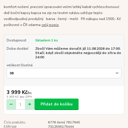
komfort nošení, precizní zpracování velmi lehký kabát rychleschonoucí
dvě boční kapsy kapsa na zip na levém rukávu udržuje teplo
voděodpudivý prodyšný barva : černý - melír Při nákupu nad 1500,- Kč
poštovné v ČR zdarma
celý popis
Dostupnost
Skladem 1 ks
Doba dodání
Zboží Vám můžeme doručit již 11.08.2026 do 17:00.
Stačí, když zboží objednáte nejpozději do zítra do
24:00
velikost číselná
3 999 Kč
/
ks
3 305 Kč
bez DPH
Přidat do košíku
Číslo produktu:
6778 černý 7617945
EAN kód:
7312590175444