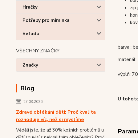
udr
Hračky
zip
kon
Potřeby pro miminka
kov
Befado
barva : b
VŠECHNY ZNAČKY
materiál
Značky
výplň: 7
Blog
U tohot
27.03.2026
Zdravé oblékání dětí: Proč kvalita
rozhoduje víc, než si myslíme
Věděli jste, že až 30% kožních problémů u
Param
dětí souvisí s nekvalitním oblečením? Proč