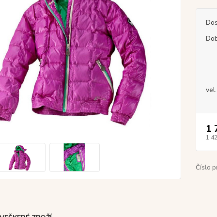
Dos
Dob
vel.
1 
1 4
Číslo p