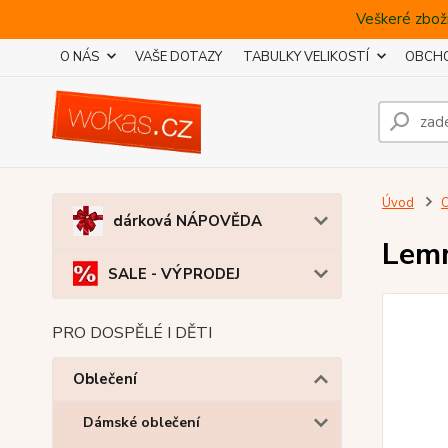
Veškeré zboží
O NÁS
VAŠE DOTAZY
TABULKY VELIKOSTÍ
OBCHO
Úvod
O
dárková NÁPOVĚDA
Lemm
SALE - VÝPRODEJ
PRO DOSPĚLÉ I DĚTI
Oblečení
Dámské oblečení