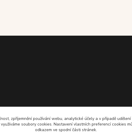
čnost, zpříjemnění používání webu, analytické účely a v případě udělení
y využíváme soubory cookies. Nastavení vlastních preferencí cookies mů
odkazem ve spodní části stránek.