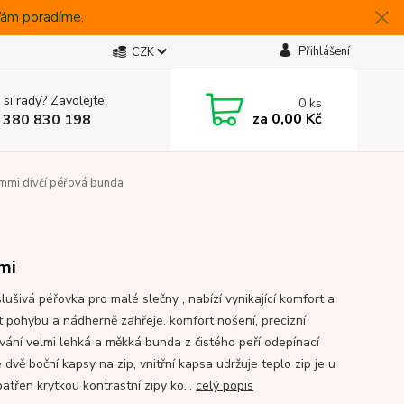
 Vám poradíme.
Přihlášení
CZK
 si rady? Zavolejte.
0
ks
za
0,00 Kč
 380 830 198
mi dívčí péřová bunda
mi
lušivá péřovka pro malé slečny , nabízí vynikající komfort a
t pohybu a nádherně zahřeje. komfort nošení, precizní
vání velmi lehká a měkká bunda z čistého peří odepínací
dvě boční kapsy na zip, vnitřní kapsa udržuje teplo zip je u
atřen krytkou kontrastní zipy ko...
celý popis