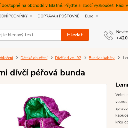
 dostupné na obchodě v Blatné. Přijdte si zboží vyzkoušet. Rádi
DNÍ PODMÍNKY
DOPRAVA a POŠTOVNÉ
Blog
Nevíte
Hledat
+420
blečení
Dětské oblečení
Dívčí od vel. 92
Bundy a kabáty
Lem
i dívčí péřová bunda
Lem
Velmi s
volnos
zpraco
kapuce 
krku op