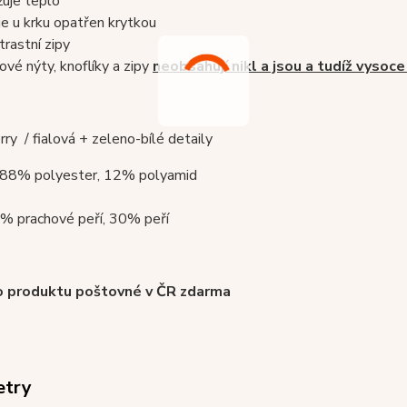
žuje teplo
 je u krku opatřen krytkou
trastní zipy
ové nýty, knoflíky a zipy
neobsahují nikl a jsou a tudíž vysoce
erry / fialová + zeleno-bílé detaily
: 88% polyester, 12% polyamid
0% prachové peří, 30% peří
o produktu poštovné v ČR zdarma
etry