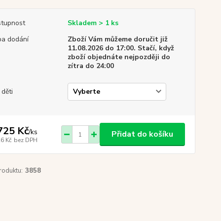
tupnost
Skladem > 1 ks
a dodání
Zboží Vám můžeme doručit již
11.08.2026 do 17:00. Stačí, když
zboží objednáte nejpozději do
zítra do 24:00
 děti
725 Kč
/
ks
Přidat do košíku
26 Kč
bez DPH
roduktu:
3858