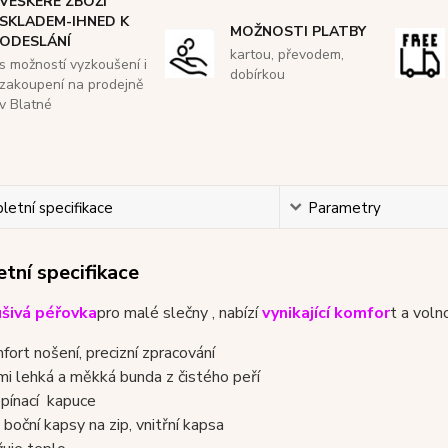
VEŠKERÉ ZBOŽÍ
SKLADEM-IHNED K
MOŽNOSTI PLATBY
ODESLÁNÍ
kartou, převodem,
s možností vyzkoušení i
dobírkou
zakoupení na prodejně
v Blatné
etní specifikace
Parametry
tní specifikace
ušivá péřovka
pro malé slečny , nabízí
vynikající komfor
t a vol
fort nošení, precizní zpracování
mi lehká a měkká bunda z čistého peří
pínací kapuce
 boční kapsy na zip, vnitřní kapsa