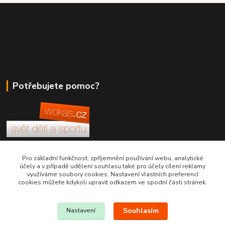
Potřebujete pomoc?
+420 380 830 198
Pro základní funkčnost, zpříjemnění používání webu, analytické
účely a v případě udělení souhlasu také pro účely cílení reklamy
využíváme soubory cookies. Nastavení vlastních preferencí
wokas.online@yahoo.cz
cookies můžete kdykoli upravit odkazem ve spodní části stránek.
Souhlasím
Nastavení