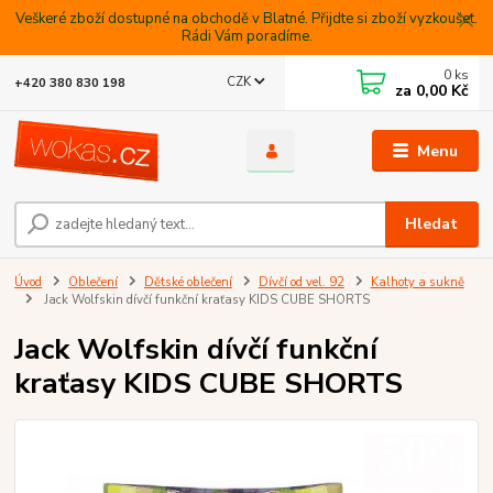
Veškeré zboží dostupné na obchodě v Blatné. Přijdte si zboží vyzkoušet.
Rádi Vám poradíme.
0
ks
CZK
+420 380 830 198
za
0,00 Kč
Menu
Hledat
Úvod
Oblečení
Dětské oblečení
Dívčí od vel. 92
Kalhoty a sukně
Jack Wolfskin dívčí funkční kraťasy KIDS CUBE SHORTS
Jack Wolfskin dívčí funkční
kraťasy KIDS CUBE SHORTS