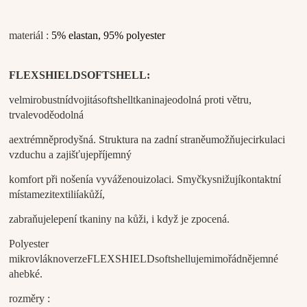
materiál :
5% elastan, 95% polyester
FLEX
SHIELD
SOFT
SHELL
:
velmi
robustní
dvojitá
softshell
tkanina
je
odolná proti větru
,
trvale
voděodolná
a
extrémně
prodyšná
. Struktura
na
zadní straně
umožňuje
cirkulaci
vzduchu a
zajišťuje
příjemný
komfort při nošení
a vyváženou
izolaci
. Smyčky
snižují
kontaktní
místa
mezi
textilií
a
kůží,
z
abraňuje
lepení tkaniny na kůži
, i když je zpocená.
Polyester
mikrovlákno
verze
FLEX
SHIELD
softshellu
je
mimořádně
jemné
a
hebké.
rozměry :