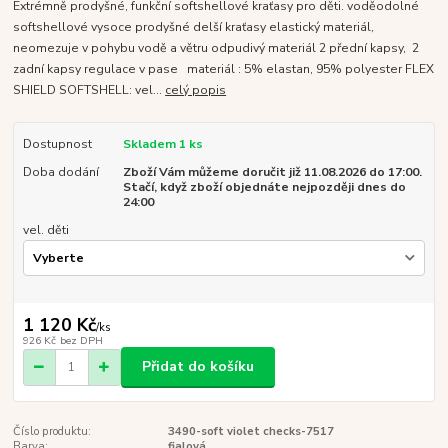
Extrémně prodyšné, funkční softshellové kraťasy pro děti. voděodolné
softshellové vysoce prodyšné delší kraťasy elastický materiál,
neomezuje v pohybu vodě a větru odpudivý materiál 2 přední kapsy, 2
zadní kapsy regulace v pase materiál : 5% elastan, 95% polyester FLEX
SHIELD SOFTSHELL: vel...
celý popis
Dostupnost
Skladem 1 ks
Doba dodání
Zboží Vám můžeme doručit již 11.08.2026 do 17:00.
Stačí, když zboží objednáte nejpozději dnes do
24:00
vel. děti
1 120 Kč
/
ks
926 Kč
bez DPH
Přidat do košíku
Číslo produktu:
3490-soft violet checks-7517
Barva:
fialová