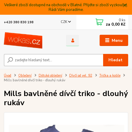
Veškeré zboží dostupné na obchodě v Blatné. Přijdte si zboží vyzkoušet.
Rádi Vám poradíme.
0
ks
CZK
+420 380 830 198
za
0,00 Kč
Menu
Hledat
Úvod
Oblečení
Dětské oblečení
Dívčí od vel. 92
Trička a košile
Mills bavlněné dívčí triko - dlouhý rukáv
Mills bavlněné dívčí triko - dlouhý
rukáv