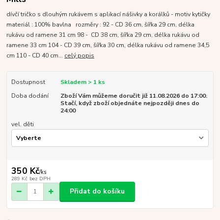
dívčí tričko s dlouhým rukávem s aplikací nášivky a korálků - motiv kytičky
materiál : 100% bavlna rozměry : 92 - CD 36 cm, šířka 29 cm, délka
rukávu od ramene 31 cm 98 - CD 38 cm, šířka 29 cm, délka rukávu od
ramene 33 cm 104 - CD 39 cm, šířka 30 cm, délka rukávu od ramene 34,5
cm 110 - CD 40 cm...
celý popis
Dostupnost
Skladem > 1 ks
Doba dodání
Zboží Vám můžeme doručit již 11.08.2026 do 17:00.
Stačí, když zboží objednáte nejpozději dnes do
24:00
vel. děti
350 Kč
/
ks
289 Kč
bez DPH
Přidat do košíku