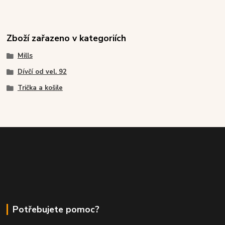
Zboží zařazeno v kategoriích
Mills
Dívčí od vel. 92
Trička a košile
Potřebujete pomoc?