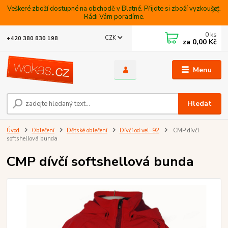
Veškeré zboží dostupné na obchodě v Blatné. Přijdte si zboží vyzkoušet.
Rádi Vám poradíme.
0
ks
CZK
+420 380 830 198
za
0,00 Kč
Menu
Hledat
Úvod
Oblečení
Dětské oblečení
Dívčí od vel. 92
CMP dívčí
softshellová bunda
CMP dívčí softshellová bunda