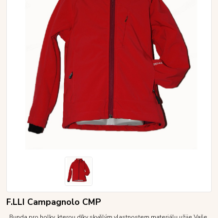
F.LLI Campagnolo CMP
Bunda pro holky, kterou díky skvělým vlastnostem materiálu užije Vaše