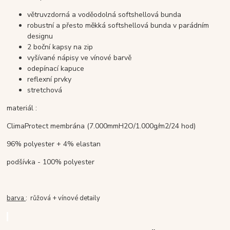
větruvzdorná a voděodolná softshellová bunda
robustní a přesto měkká softshellová bunda v parádním
designu
2 boční kapsy na zip
vyšívané nápisy ve vínové barvě
odepínací kapuce
reflexní prvky
stretchová
materiál :
ClimaProtect membrána (7.000mmH2O/1.000g/m2/24 hod)
96% polyester + 4% elastan
podšívka - 100% polyester
barva
: růžová + vínové detaily