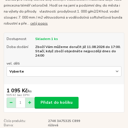
princezna téměř celoročně. Hodí se na jarní a podzimní dny, do města i
na výlety do přírody. vlastnosti: prodyšnost 1. 000 g/m2/24 hod. vodní
sloupec 7. 000 mm / m2 větruvzdorná a voděodolná softshellová bunda
robustní a pře...
celý popis
Dostupnost
Skladem 1 ks
Doba dodání
Zboží Vám můžeme doručit již 11.08.2026 do 17:00.
Stačí, když zboží objednáte nejpozději dnes do
24:00
vel. děti
1 095 Kč
/
ks
905 Kč
bez DPH
Přidat do košíku
Číslo produktu:
2746 3A75325 C899
Barva:
růžová