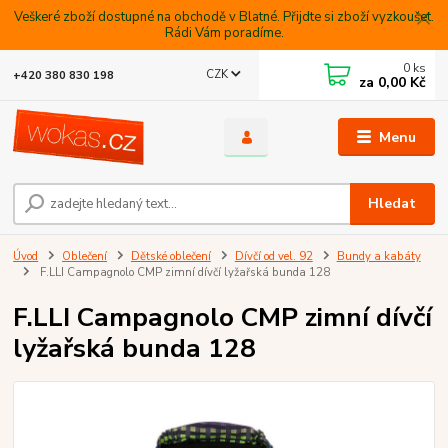
Veškeré zboží dostupné na obchodě v Blatné. Přijdte si zboží vyzkoušet.
Rádi Vám poradíme.
0
ks
CZK
+420 380 830 198
za
0,00 Kč
Menu
Hledat
Úvod
Oblečení
Dětské oblečení
Dívčí od vel. 92
Bundy a kabáty
F.LLI Campagnolo CMP zimní dívčí lyžařská bunda 128
F.LLI Campagnolo CMP zimní dívčí
lyžařská bunda 128