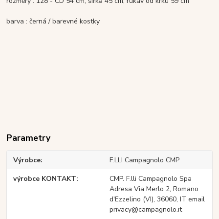
rozměry : 128 - CD 54 cm, šířka 45 cm, rukáv od krku 59 cm
barva : černá / barevné kostky
Parametry
Výrobce
F.LLI Campagnolo CMP
výrobce KONTAKT
CMP. F.lli Campagnolo Spa
Adresa Via Merlo 2, Romano
d'Ezzelino (VI), 36060, IT email
privacy@campagnolo.it