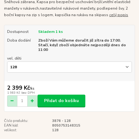
Sněhová zábrana, Kapsa pro bezpečné uschování brýlí,vnitřní elastické
manžety v rukávech,nastavitelné rukávové manžety, podlepené švy, 2
boční kapsy na zip s logem, kapsička na rukávu na skipass
celý popis
Dostupnost
Skladem 1 ks
Doba dodání
Zboží Vám můžeme doručit již zítra do 17:00.
Stačí, když zboží objednáte nejpozději dnes do
11:00
vel. děti
2 399 Kč
/
ks
1 983 Kč
bez DPH
Přidat do košíku
Číslo produktu:
3876 - 128
EAN kód:
8050753148315
velikost:
128