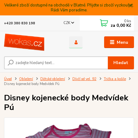
Veškeré zboží dostupné na obchodě v Blatné. Přijdte si zboží vyzkoušet.
Rádi Vám poradíme.
0
ks
CZK
+420 380 830 198
za
0,00 Kč
Menu
Hledat
Úvod
Oblečení
Dětské oblečení
Dívčí od vel. 92
Trička a košile
Disney kojenecké body Medvídek Pú
Disney kojenecké body Medvídek
Pú