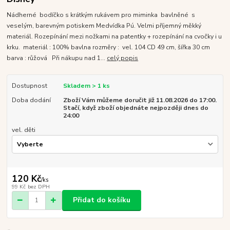
Nádherné bodíčko s krátkým rukávem pro miminka bavlněné s
veselým, barevným potiskem Medvídka Pú. Velmi příjemný měkký
materiál. Rozepínání mezi nožkami na patentky + rozepínání na cvočky i u
krku. materiál : 100% bavlna rozměry : vel. 104 CD 49 cm, šířka 30 cm
barva : růžová Při nákupu nad 1...
celý popis
Dostupnost
Skladem > 1 ks
Doba dodání
Zboží Vám můžeme doručit již 11.08.2026 do 17:00.
Stačí, když zboží objednáte nejpozději dnes do
24:00
vel. děti
120 Kč
/
ks
99 Kč
bez DPH
Přidat do košíku