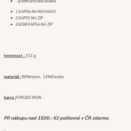
- předtvarovaná kolena
1 KAPSA NA NOHAVICI
2 KAPSY NA ZIP
ZADNÍ KAPSA NA ZIP
hmotnost :
321 g
materiál :
86%nylon, 14%Elastan
barva :
FORGED IRON
Při nákupu nad 1500,- Kč poštovné v ČR zdarma