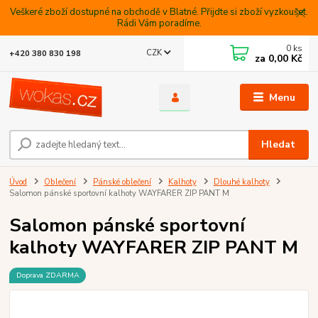
Veškeré zboží dostupné na obchodě v Blatné. Přijdte si zboží vyzkoušet.
Rádi Vám poradíme.
0
ks
CZK
+420 380 830 198
za
0,00 Kč
Menu
Hledat
Úvod
Oblečení
Pánské oblečení
Kalhoty
Dlouhé kalhoty
Salomon pánské sportovní kalhoty WAYFARER ZIP PANT M
Salomon pánské sportovní
kalhoty WAYFARER ZIP PANT M
Doprava ZDARMA