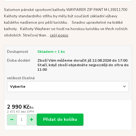
Salomon pánské sportovní kalhoty WAYFARER ZIP PANT M L39311700
Kalhoty standardního střihu by měly být součástí základní výbavy
každého nadšence pro pěší turistiku . Snadno upravitelné na krátké
kalhoty. Kalhoty Wayfarer se hodí na horskou turistiku ve třech ročních
obdobích. Strečový tkan...
celý popis
Dostupnost
Skladem > 1 ks
Doba dodání
Zboží Vám můžeme doručit již 12.08.2026 do 17:00.
Stačí, když zboží objednáte nejpozději do zítra do
11:00
velikost číselná
2 990 Kč
/
ks
2 471 Kč
bez DPH
Přidat do košíku