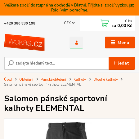
Veškeré zboží dostupné na obchodě v Blatné. Přijdte si zboží vyzkoušet.
Rádi Vám poradíme.
0
ks
CZK
+420 380 830 198
za
0,00 Kč
Menu
Hledat
Úvod
Oblečení
Pánské oblečení
Kalhoty
Dlouhé kalhoty
Salomon pánské sportovní kalhoty ELEMENTAL
Salomon pánské sportovní
kalhoty ELEMENTAL