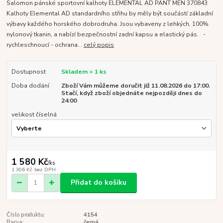
Salomon pánské sportovní kalhoty ELEMENTAL AD PANT MEN 370843
Kalhoty Elemental AD standardního střihu by měly být součástí základní
výbavy každého horského dobrodruha. Jsou vybaveny z lehkých, 100%
nylonový tkanin, a nabízí bezpečnostní zadní kapsu a elastický pás. -
rychleschnoucí - ochrana...
celý popis
Dostupnost
Skladem > 1 ks
Doba dodání
Zboží Vám můžeme doručit již 11.08.2026 do 17:00.
Stačí, když zboží objednáte nejpozději dnes do
24:00
velikost číselná
1 580 Kč
/
ks
1 306 Kč
bez DPH
Přidat do košíku
Číslo produktu:
4154
Barva:
černá