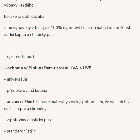
výbavy každého
horského dobrodruha.
Jsou vybaveny z lehkých, 100% nylonový tkanin, a nabízí bezpečnostní
zadní kapsu a elastický pás.
- rychleschnoucí
-
o
chrana vůči slunečnímu záření UVA a UVB
- universální
- předtvarovaná kolena
- advancedSkin technické materiály zvyšují pohodlí tím, že vás udrží v
suchu, teple a chráněny.
- z poloviny elastický pas
- standardní střih