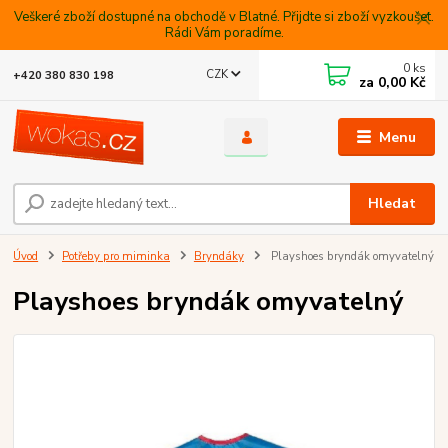
Veškeré zboží dostupné na obchodě v Blatné. Přijdte si zboží vyzkoušet.
Rádi Vám poradíme.
0
ks
CZK
+420 380 830 198
za
0,00 Kč
Menu
Hledat
Úvod
Potřeby pro miminka
Bryndáky
Playshoes bryndák omyvatelný
Playshoes bryndák omyvatelný