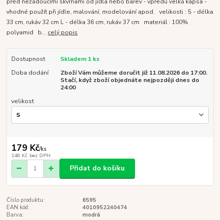
před nežádoucími skvrnami od jídla nebo barev - vpředu velká kapsa -
vhodné použít při jídle, malování, modelování apod. velikosti : S - délka
33 cm, rukáv 32 cm L - délka 36 cm, rukáv 37 cm materiál : 100%
polyamid b...
celý popis
Dostupnost
Skladem 1 ks
Doba dodání
Zboží Vám můžeme doručit již 11.08.2026 do 17:00.
Stačí, když zboží objednáte nejpozději dnes do
24:00
velikost
179 Kč
/
ks
148 Kč
bez DPH
Přidat do košíku
Číslo produktu:
6595
EAN kód:
4010952240474
Barva:
modrá