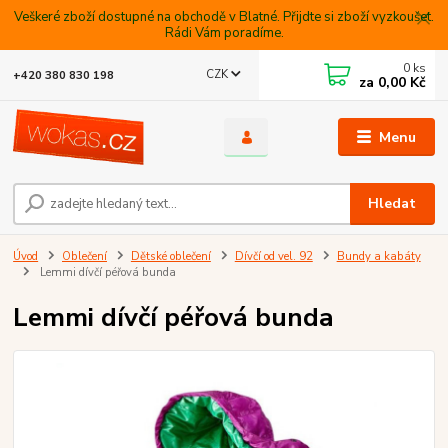
Veškeré zboží dostupné na obchodě v Blatné. Přijdte si zboží vyzkoušet.
Rádi Vám poradíme.
0
ks
CZK
+420 380 830 198
za
0,00 Kč
Menu
Hledat
Úvod
Oblečení
Dětské oblečení
Dívčí od vel. 92
Bundy a kabáty
Lemmi dívčí péřová bunda
Lemmi dívčí péřová bunda