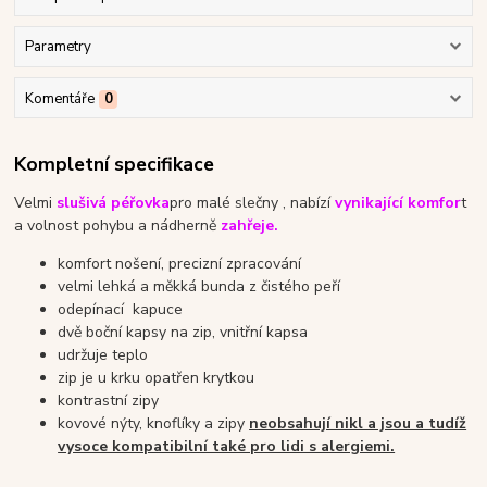
Parametry
Komentáře
0
Kompletní specifikace
Velmi
slušivá péřovka
pro malé slečny , nabízí
vynikající komfor
t
a volnost pohybu a nádherně
zahřeje.
komfort nošení, precizní zpracování
velmi lehká a měkká bunda z čistého peří
odepínací kapuce
dvě boční kapsy na zip, vnitřní kapsa
udržuje teplo
zip je u krku opatřen krytkou
kontrastní zipy
kovové nýty, knoflíky a zipy
neobsahují nikl a jsou a tudíž
vysoce kompatibilní také pro lidi s alergiemi.