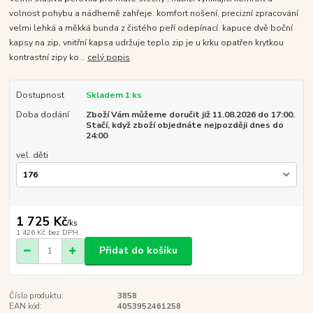
volnost pohybu a nádherně zahřeje. komfort nošení, precizní zpracování
velmi lehká a měkká bunda z čistého peří odepínací kapuce dvě boční
kapsy na zip, vnitřní kapsa udržuje teplo zip je u krku opatřen krytkou
kontrastní zipy ko...
celý popis
Dostupnost
Skladem 1 ks
Doba dodání
Zboží Vám můžeme doručit již 11.08.2026 do 17:00.
Stačí, když zboží objednáte nejpozději dnes do
24:00
vel. děti
1 725 Kč
/
ks
1 426 Kč
bez DPH
Přidat do košíku
Číslo produktu:
3858
EAN kód:
4053952461258