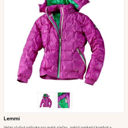
Lemmi
Velmi slušivá péřovka pro malé slečny , nabízí vynikající komfort a