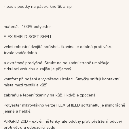
- pas s poutky na pásek, knoflík a zip
materiál : 100% polyester
FLEX SHIELD SOFT SHELL
velmi robustní dvojitá softshell tkanina je odolná proti větru,
trvale voděodolná
a extrémně prodyšná. Struktura na zadní straně umožňuje
cirkulaci vzduchu a zajišťuje příjemný
komfort při nošení a vyváženou izolaci. Smyčky snižují kontaktní
místa mezi textilií a kůží,
zabraňuje lepení tkaniny na kůži, i když je zpocená.
Polyester mikrovlákno verze FLEX SHIELD softshellu je mimořádně
jemné a hebké.
AIRGRID 20D
- e
xtrémně lehký, ale odolný proti přetržení, odolný
proti větru a odpuzující vodu