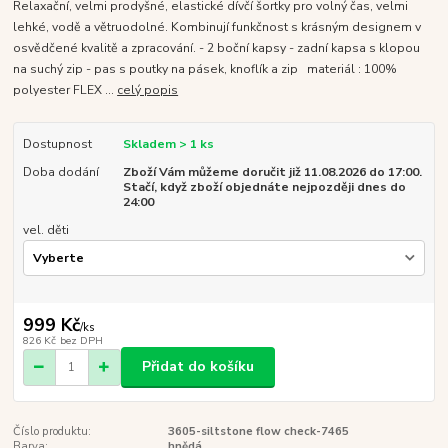
Relaxační, velmi prodyšné, elastické dívčí šortky pro volný čas, velmi
lehké, vodě a větruodolné. Kombinují funkčnost s krásným designem v
osvědčené kvalitě a zpracování. - 2 boční kapsy - zadní kapsa s klopou
na suchý zip - pas s poutky na pásek, knoflík a zip materiál : 100%
polyester FLEX ...
celý popis
Dostupnost
Skladem > 1 ks
Doba dodání
Zboží Vám můžeme doručit již 11.08.2026 do 17:00.
Stačí, když zboží objednáte nejpozději dnes do
24:00
vel. děti
999 Kč
/
ks
826 Kč
bez DPH
Přidat do košíku
Číslo produktu:
3605-siltstone flow check-7465
Barva:
hnědá