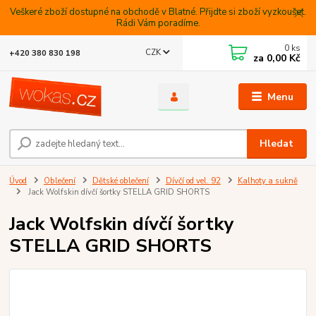
Veškeré zboží dostupné na obchodě v Blatné. Přijdte si zboží vyzkoušet.
Rádi Vám poradíme.
0
ks
CZK
+420 380 830 198
za
0,00 Kč
Menu
Hledat
Úvod
Oblečení
Dětské oblečení
Dívčí od vel. 92
Kalhoty a sukně
Jack Wolfskin dívčí šortky STELLA GRID SHORTS
Jack Wolfskin dívčí šortky
STELLA GRID SHORTS