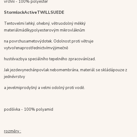
vrchní - 100% polyester
Stormlock
Active
TWILLSUEDE
Tento
velmi lehký, ohebný
,
větruodolný měkký
materiál
má
díky
polyesterovým mikrovláknům
na
povrchu
sametový
dotek.
Odolnost proti větru
je
vytvořena
prostřednictvím
výjimečně
husté
vazby
a speciální
ho
tepelného zpracování
zad
.
Jak je
zde
vynechán
povlak nebo
membrána
,
materiál se skládá
pouze z
jedné
vrstvy
a
je
velmi
prodyšný
a velmi
odolný proti vodě
.
podšívka - 100% polyamid
rozměry :