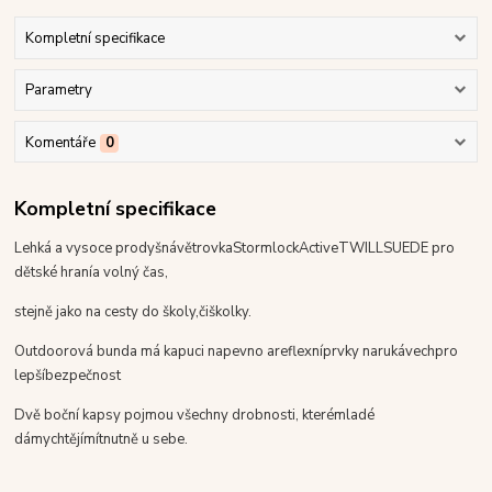
Kompletní specifikace
Parametry
Komentáře
0
Kompletní specifikace
Lehká
a vysoce prodyšná
větrovka
Stormlock
Active
TWILLSUEDE
pro
dětské
hraní
a volný čas
,
stejně jako na
cesty do školy,
či
školky
.
O
utdoorová bunda
má
kapuci napevno a
reflexní
prvky na
rukávech
pro
lepší
bezpečnost
Dvě
boční kapsy pojmou všechny drobnosti
, které
mladé
dámy
chtějí
mít
nutně u sebe
.