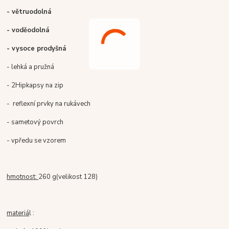
- větruodolná
- voděodolná
- vysoce prodyšná
- lehká a pružná
- 2
Hip
kapsy na zip
-
reflexní
prvky
na rukávech
- sametový povrch
- vpředu se vzorem
hmotnost
:
260 g
(
velikost
128
)
materiá
l :