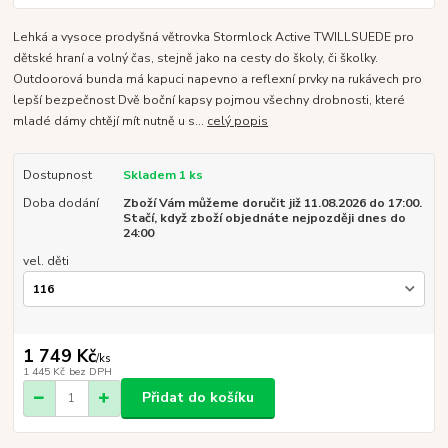
Lehká a vysoce prodyšná větrovka Stormlock Active TWILLSUEDE pro
dětské hraní a volný čas, stejně jako na cesty do školy, či školky.
Outdoorová bunda má kapuci napevno a reflexní prvky na rukávech pro
lepší bezpečnost Dvě boční kapsy pojmou všechny drobnosti, které
mladé dámy chtějí mít nutně u s...
celý popis
Dostupnost
Skladem 1 ks
Doba dodání
Zboží Vám můžeme doručit již 11.08.2026 do 17:00.
Stačí, když zboží objednáte nejpozději dnes do
24:00
vel. děti
1 749 Kč
/
ks
1 445 Kč
bez DPH
Přidat do košíku