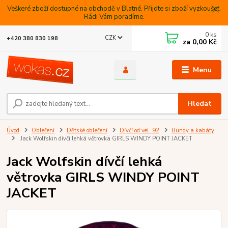
Veškeré zboží dostupné na obchodě v Blatné. Přijdte si zboží vyzkoušet.
Rádi Vám poradíme.
0
ks
CZK
+420 380 830 198
za
0,00 Kč
Menu
Hledat
Úvod
Oblečení
Dětské oblečení
Dívčí od vel. 92
Bundy a kabáty
Jack Wolfskin dívčí lehká větrovka GIRLS WINDY POINT JACKET
Jack Wolfskin dívčí lehká
větrovka GIRLS WINDY POINT
JACKET