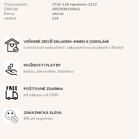
Číslo produktu:
2724-116-rapsberry-2113
EAN kód:
4052936135611
Barva:
vínová
velikost:
116
VEŠKERÉ ZBOŽÍ SKLADEM-IHNED K ODESLÁNÍ
s možností vyzkoušení i zakoupení na prodejně v Blatné
MOŽNOSTI PLATBY
kartou, převodem, dobírkou
POŠTOVNÉ ZDARMA
při nákupu od 1500,-
ZÁKAZNICKÁ SLEVA
8% při registraci