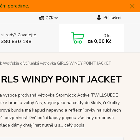
 Vám poradíme.
Přihlášení
CZK
 si rady? Zavolejte.
0
ks
za
0,00 Kč
 380 830 198
k Wolfskin dívčí lehká větrovka GIRLS WINDY POINT JACKET
a GIRLS WINDY POINT JACKET
a vysoce prodyšná větrovka Stormlock Active TWILLSUEDE
ské hraní a volný čas, stejně jako na cesty do školy, či školky.
rová bunda má kapuci napevno a reflexní prvky na rukávech
pší bezpečnost Dvě boční kapsy pojmou všechny drobnosti,
ladé dámy chtějí mít nutně u s...
celý popis