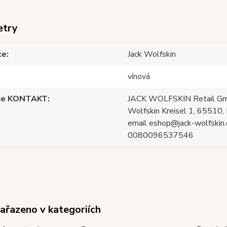
etry
ce
Jack Wolfskin
vínová
ce KONTAKT
JACK WOLFSKIN Retail Gm
Wolfskin Kreisel 1, 65510, 
email eshop@jack-wolfskin.
0080096537546
zařazeno v kategoriích