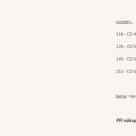
rozměry :
116 - CD 46
128 - CD 50
140 - CD 56
152
- CD 5
barva
: rap
Při náku