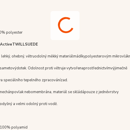
00% polyester
Active
TWILLSUEDE
 lehký, ohebný
,
větruodolný měkký materiál
má
díky
polyesterovým mikrovlá
sametový
dotek.
Odolnost proti větru
je vytvořena
prostřednictvím
výjimečně
y
a speciální
ho
tepelného zpracování
zad
.
nechán
povlak nebo
membrána
,
materiál se skládá
pouze z jedné
vrstvy
odyšný
a velmi
odolný proti vodě
.
- 100% polyamid