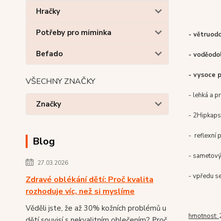
Hračky
Potřeby pro miminka
- větruod
Befado
- voděodo
- vysoce 
VŠECHNY ZNAČKY
- lehká a p
Značky
- 2
Hip
kaps
-
reflexní
p
Blog
- sametový
27.03.2026
- vpředu s
Zdravé oblékání dětí: Proč kvalita
rozhoduje víc, než si myslíme
Věděli jste, že až 30% kožních problémů u
hmotnost
:
dětí souvisí s nekvalitním oblečením? Proč