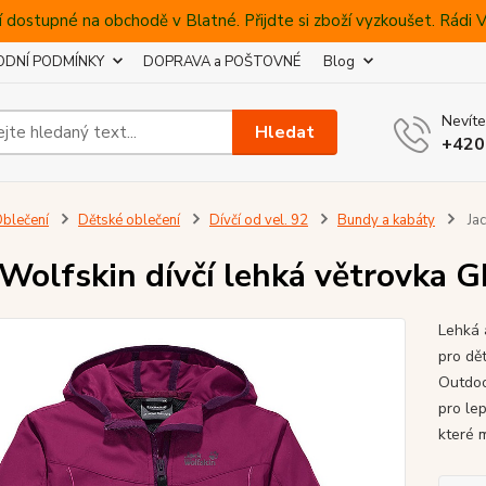
 dostupné na obchodě v Blatné. Přijdte si zboží vyzkoušet. Rádi
DNÍ PODMÍNKY
DOPRAVA a POŠTOVNÉ
Blog
Nevíte
Hledat
+420
blečení
Dětské oblečení
Dívčí od vel. 92
Bundy a kabáty
Jac
 Wolfskin dívčí lehká větrovk
Lehká 
pro dět
Outdoo
pro le
které m