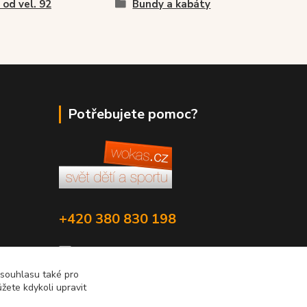
í od vel. 92
Bundy a kabáty
Potřebujete pomoc?
+420 380 830 198
wokas.online@yahoo.cz
 souhlasu také pro
žete kdykoli upravit