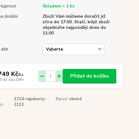
tupnost
Skladem > 1 ks
a dodání
Zboží Vám můžeme doručit již
zítra do 17:00. Stačí, když zboží
objednáte nejpozději dnes do
11:00
 děti
749 Kč
/
ks
Přidat do košíku
45 Kč
bez DPH
2724-rapsberry-
Barva:
vínová
u:
2113