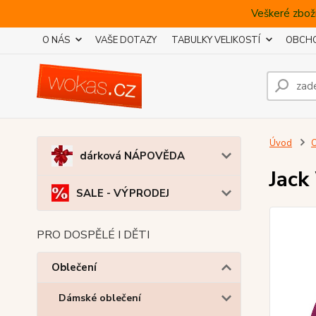
Veškeré zboží
O NÁS
VAŠE DOTAZY
TABULKY VELIKOSTÍ
OBCHO
Úvod
O
dárková NÁPOVĚDA
Jack
SALE - VÝPRODEJ
PRO DOSPĚLÉ I DĚTI
Oblečení
Dámské oblečení