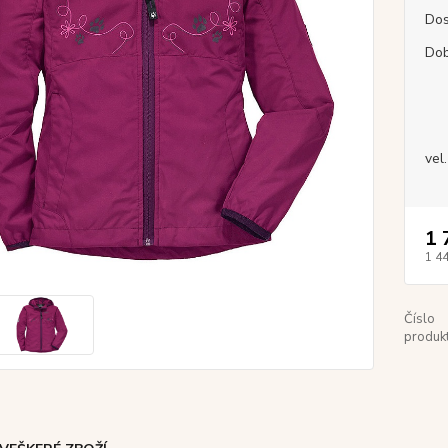
Dos
Dob
vel.
1 
1 4
Číslo
produkt