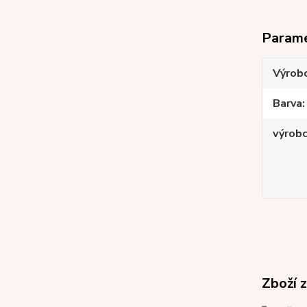
Param
Výrob
Barva
výrob
Zboží 