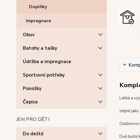
Doplňky
Impregnace
Obuv
Batohy a tašky
Údržba a impregnace
Kompl
Sportovní potřeby
Komple
Ponožky
Lehká
a vy
Čepice
stejně jako
JEN PRO DĚTI
O
utdoorov
Do deště
Dvě
boční 