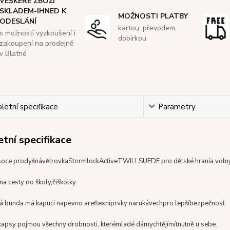
VEŠKERÉ ZBOŽÍ
SKLADEM-IHNED K
MOŽNOSTI PLATBY
ODESLÁNÍ
kartou, převodem,
s možností vyzkoušení i
dobírkou
zakoupení na prodejně
v Blatné
etní specifikace
Parametry
tní specifikace
soce prodyšná
větrovka
Stormlock
Active
TWILLSUEDE
pro dětské
hraní
a voln
 na
cesty do školy,
či
školky
.
á bunda
má
kapuci napevno a
reflexní
prvky na
rukávech
pro lepší
bezpečnost
kapsy pojmou všechny drobnosti
, které
mladé dámy
chtějí
mít
nutně u sebe
.