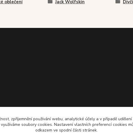
é oblečení
Jack Wolfskin
Dívč
čnost, zpříjemnění používání webu, analytické účely a v případě udělení
y využíváme soubory cookies. Nastavení vlastních preferencí cookies mů
odkazem ve spodní části stránek.