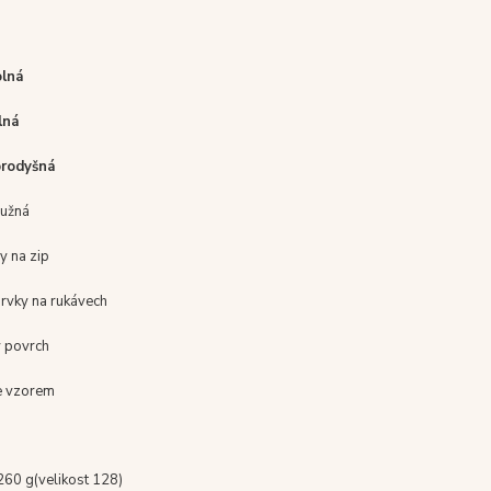
olná
lná
prodyšná
ružná
y na zip
rvky
na rukávech
 povrch
e vzorem
260 g
(
velikost
128
)