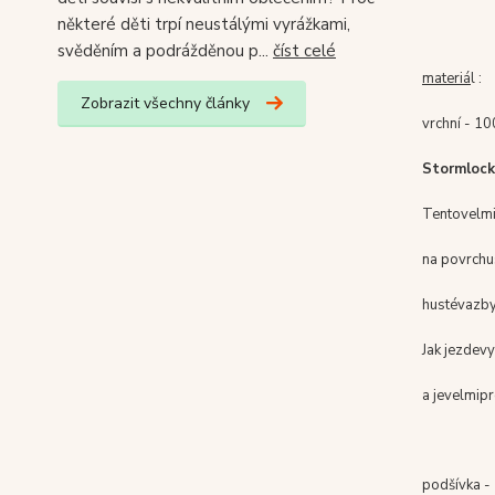
některé děti trpí neustálými vyrážkami,
svěděním a podrážděnou p...
číst celé
materiá
l :
Zobrazit všechny články
vrchní - 1
Stormlock
Tento
velmi
na
povrchu
husté
vazb
Jak je
zde
vy
a
je
velmi
pr
podšívka 