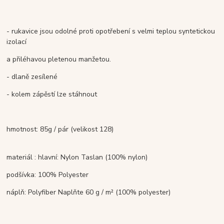
- rukavice jsou odolné proti opotřebení s velmi teplou syntetickou
izolací
a přiléhavou pletenou manžetou.
- dlaně zesílené
- kolem zápěstí lze stáhnout
hmotnost: 85g / pár (velikost 128)
materiál :
hlavní: Nylon Taslan (100% nylon)
podšívka: 100% Polyester
náplň: Polyfiber Naplňte 60 g / m² (100% polyester)