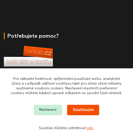
Potřebujete pomoc?
+420 380 830 198
Pro základní funkčnost, zpříjemnění používání webu, analytické
účely a v případě udělení souhlasu také pro účely cílení reklamy
využíváme soubory cookies. Nastavení vlastních preferencí
wokas.online@yahoo.cz
cookies můžete kdykoli upravit odkazem ve spodní části stránek.
Souhlasím
Nastavení
Souhlas můžete odmítnout
zde
.
Vytvořeno na
Eshop-rychle.cz