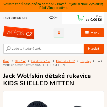
Veškeré zboží dostupné na obchodě v Blatné. Přijdte si zboží vyzkoušet.
Rádi Vám poradíme.
0
ks
CZK
+420 380 830 198
za
0,00 Kč
Menu
Hledat
Úvod
Oblečení
Dětské oblečení
Dívčí od vel. 92
Doplňky
Jack
Wolfskin dětské rukavice KIDS SHELLED MITTEN
Jack Wolfskin dětské rukavice
KIDS SHELLED MITTEN