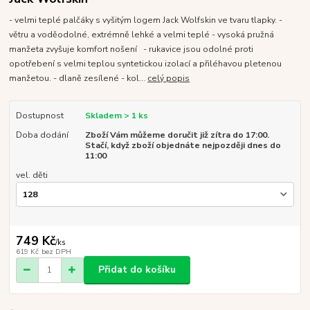
- velmi teplé palčáky s vyšitým logem Jack Wolfskin ve tvaru tlapky. -
větru a voděodolné, extrémně lehké a velmi teplé - vysoká pružná
manžeta zvyšuje komfort nošení - rukavice jsou odolné proti
opotřebení s velmi teplou syntetickou izolací a přiléhavou pletenou
manžetou. - dlaně zesílené - kol...
celý popis
Dostupnost
Skladem > 1 ks
Doba dodání
Zboží Vám můžeme doručit již zítra do 17:00.
Stačí, když zboží objednáte nejpozději dnes do
11:00
vel. děti
749 Kč
/
ks
619 Kč
bez DPH
Přidat do košíku