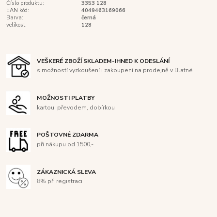
Číslo produktu:
3353 128
EAN kód:
4049463169066
Barva:
černá
velikost:
128
VEŠKERÉ ZBOŽÍ SKLADEM-IHNED K ODESLÁNÍ
s možností vyzkoušení i zakoupení na prodejně v Blatné
MOŽNOSTI PLATBY
kartou, převodem, dobírkou
POŠTOVNÉ ZDARMA
při nákupu od 1500,-
ZÁKAZNICKÁ SLEVA
8% při registraci