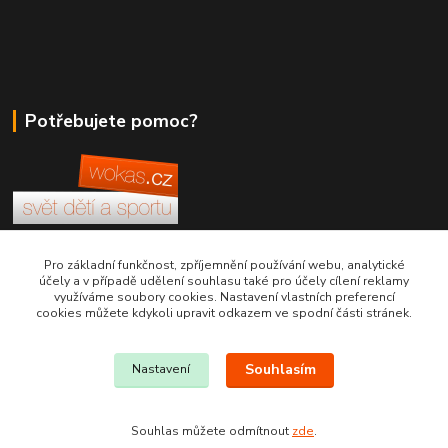
Potřebujete pomoc?
+420 380 830 198
Pro základní funkčnost, zpříjemnění používání webu, analytické
účely a v případě udělení souhlasu také pro účely cílení reklamy
využíváme soubory cookies. Nastavení vlastních preferencí
wokas.online@yahoo.cz
cookies můžete kdykoli upravit odkazem ve spodní části stránek.
Souhlasím
Nastavení
Souhlas můžete odmítnout
zde
.
Vytvořeno na
Eshop-rychle.cz