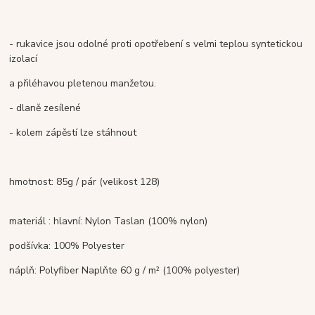
- rukavice jsou odolné proti opotřebení s velmi teplou syntetickou
izolací
a přiléhavou pletenou manžetou.
- dlaně zesílené
- kolem zápěstí lze stáhnout
hmotnost: 85g / pár (velikost 128)
materiál :
hlavní: Nylon Taslan (100% nylon)
podšívka: 100% Polyester
náplň: Polyfiber Naplňte 60 g / m² (100% polyester)