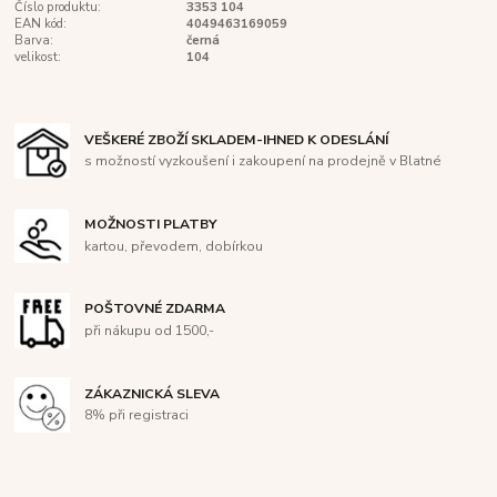
Číslo produktu:
3353 104
EAN kód:
4049463169059
Barva:
černá
velikost:
104
VEŠKERÉ ZBOŽÍ SKLADEM-IHNED K ODESLÁNÍ
s možností vyzkoušení i zakoupení na prodejně v Blatné
MOŽNOSTI PLATBY
kartou, převodem, dobírkou
POŠTOVNÉ ZDARMA
při nákupu od 1500,-
ZÁKAZNICKÁ SLEVA
8% při registraci