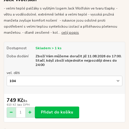
- velmi teplé palčáky s vyšitým logem Jack Wolfskin ve tvaru tlapky. -
větru a voděodolné, extrémně lehké a velmi teplé - vysoká pružná
manžeta zvyšuje komfort nošení - rukavice jsou odolné proti
opotřebení s velmi teplou syntetickou izolací a přiléhavou pletenou
manžetou. - dlaně zesílené - kol...
celý popis
Dostupnost
Skladem > 1 ks
Doba dodání
Zboží Vám můžeme doručit již 11.08.2026 do 17:00.
Stačí, když zboží objednáte nejpozději dnes do
24:00
vel. děti
749 Kč
/
ks
619 Kč
bez DPH
Přidat do košíku