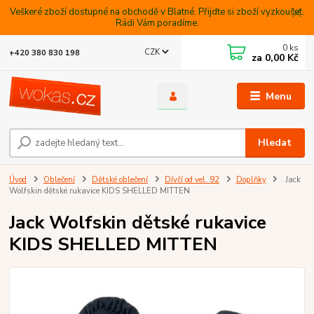
Veškeré zboží dostupné na obchodě v Blatné. Přijdte si zboží vyzkoušet.
Rádi Vám poradíme.
0
ks
CZK
+420 380 830 198
za
0,00 Kč
Menu
Hledat
Úvod
Oblečení
Dětské oblečení
Dívčí od vel. 92
Doplňky
Jack
Wolfskin dětské rukavice KIDS SHELLED MITTEN
Jack Wolfskin dětské rukavice
KIDS SHELLED MITTEN