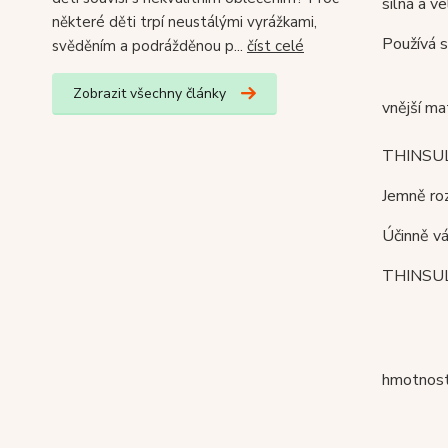
silná a v
některé děti trpí neustálými vyrážkami,
Používá s
svěděním a podrážděnou p...
číst celé
Zobrazit všechny články
vnější m
THINSU
Jemně roz
Účinně vá
THINSULAT
hmotnost: