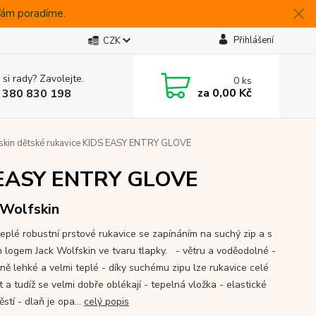
 Vám poradíme.
Přihlášení
CZK
 si rady? Zavolejte.
0
ks
za
0,00 Kč
 380 830 198
skin dětské rukavice KIDS EASY ENTRY GLOVE
DS EASY ENTRY GLOVE
 Wolfskin
teplé robustní prstové rukavice se zapínáním na suchý zip a s
m logem Jack Wolfskin ve tvaru tlapky. - větru a voděodolné -
ně lehké a velmi teplé - díky suchému zipu lze rukavice celé
t a tudíž se velmi dobře oblékají - tepelná vložka - elastické
stí - dlaň je opa...
celý popis