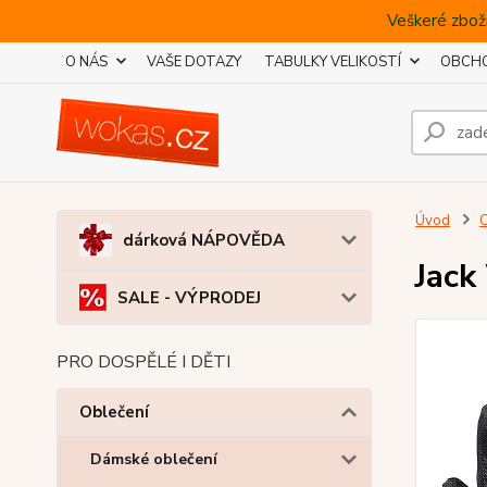
Veškeré zboží
O NÁS
VAŠE DOTAZY
TABULKY VELIKOSTÍ
OBCHO
Úvod
O
dárková NÁPOVĚDA
Jack
SALE - VÝPRODEJ
PRO DOSPĚLÉ I DĚTI
Oblečení
Dámské oblečení