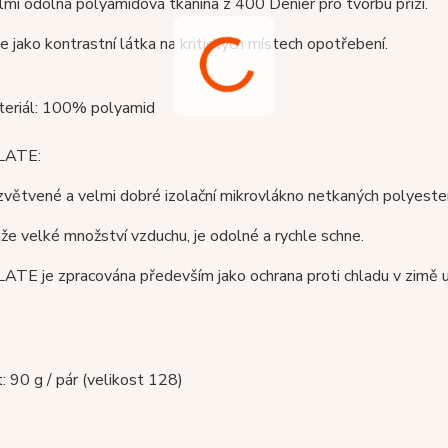
elmi odolná polyamidová tkanina z 400 Denier pro tvorbu přízí.
e jako kontrastní látka na kritických místech opotřebení.
ateriál: 100% polyamid
LATE:
větvené a velmi dobré izolační mikrovlákno netkaných polyeste
že velké množství vzduchu, je odolné a rychle schne.
E je zpracována především jako ochrana proti chladu v zimě u 
 90 g / pár (velikost 128)