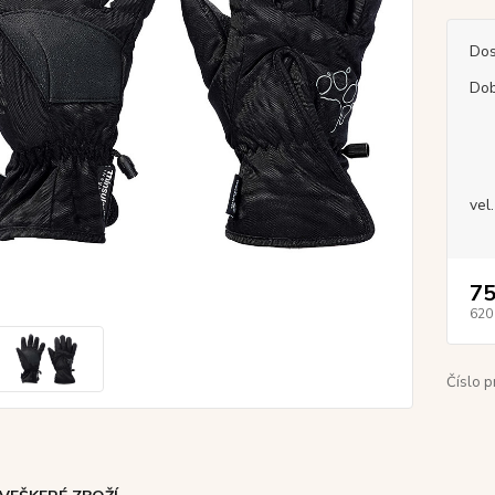
Dos
Dob
vel.
75
620
Číslo p