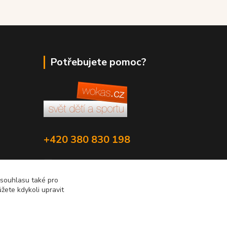
Potřebujete pomoc?
+420 380 830 198
wokas.online@yahoo.cz
 souhlasu také pro
žete kdykoli upravit