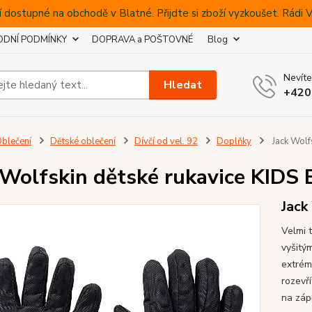
 dostupné na obchodě v Blatné. Přijdte si zboží vyzkoušet. Rádi
DNÍ PODMÍNKY
DOPRAVA a POŠTOVNÉ
Blog
Nevíte
Hledat
+420
blečení
Dětské oblečení
Dívčí od vel. 92
Doplňky
Jack Wolf
 Wolfskin dětské rukavice KI
Jack
Velmi 
vyšitý
extrém
rozevří
na zápě