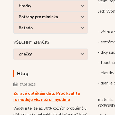
Velmi tep
Hračky
Jack Wolf
Potřeby pro miminka
Befado
- větru 
- extrémn
VŠECHNY ZNAČKY
- díky su
Značky
- tepelná
Blog
- elastic
- dlaň j
27.03.2026
Zdravé oblékání dětí: Proč kvalita
rozhoduje víc, než si myslíme
materiál:
OXFORD
Věděli jste, že až 30% kožních problémů u
dětí souvisí s nekvalitním oblečením? Proč