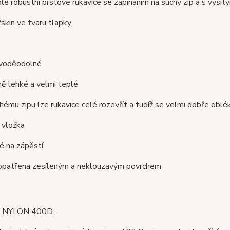
lé robustní prstové rukavice se zapínáním na suchý zip a s vyši
skin ve tvaru tlapky.
a voděodolné
ě lehké a velmi teplé
chému zipu lze rukavice celé rozevřít a tudíž se velmi dobře oblék
 vložka
ké na zápěstí
e opatřena zesíleným a neklouzavým povrchem
 NYLON 400D: