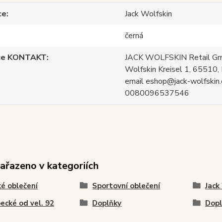
ce
Jack Wolfskin
černá
ce KONTAKT
JACK WOLFSKIN Retail Gm
Wolfskin Kreisel 1, 65510, 
email eshop@jack-wolfskin.
0080096537546
zařazeno v kategoriích
é oblečení
Sportovní oblečení
Jack
ecké od vel. 92
Doplňky
Dopl