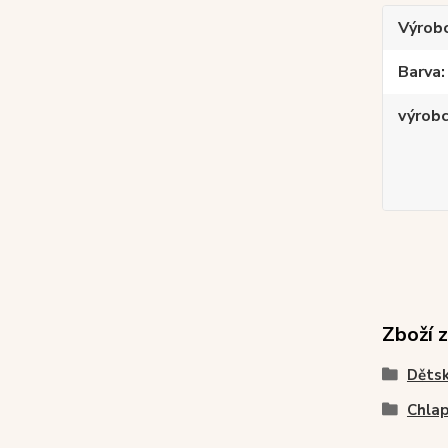
Výrob
Barva
výrob
Zboží 
Dětsk
Chlap