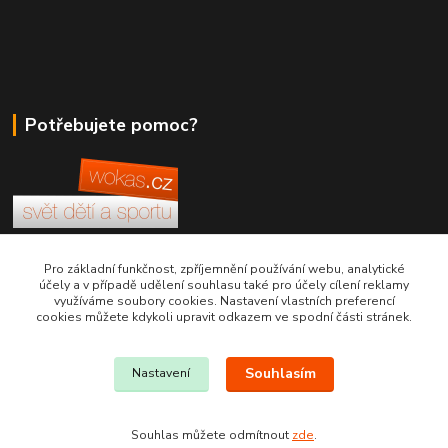
Potřebujete pomoc?
+420 380 830 198
Pro základní funkčnost, zpříjemnění používání webu, analytické
účely a v případě udělení souhlasu také pro účely cílení reklamy
využíváme soubory cookies. Nastavení vlastních preferencí
wokas.online@yahoo.cz
cookies můžete kdykoli upravit odkazem ve spodní části stránek.
Souhlasím
Nastavení
Souhlas můžete odmítnout
zde
.