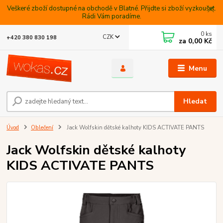
Veškeré zboží dostupné na obchodě v Blatné. Přijdte si zboží vyzkoušet.
Rádi Vám poradíme.
0
ks
CZK
+420 380 830 198
za
0,00 Kč
Menu
Hledat
Úvod
Oblečení
Jack Wolfskin dětské kalhoty KIDS ACTIVATE PANTS
Jack Wolfskin dětské kalhoty
KIDS ACTIVATE PANTS