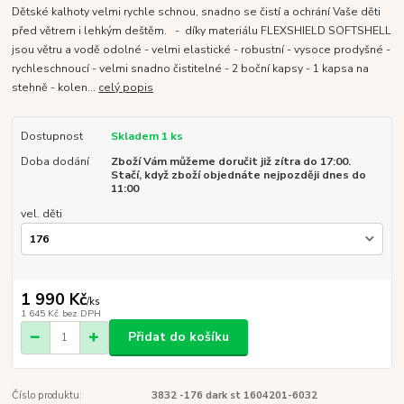
Dětské kalhoty velmi rychle schnou, snadno se čistí a ochrání Vaše děti
před větrem i lehkým deštěm. - díky materiálu FLEXSHIELD SOFTSHELL
jsou větru a vodě odolné - velmi elastické - robustní - vysoce prodyšné -
rychleschnoucí - velmi snadno čistitelné - 2 boční kapsy - 1 kapsa na
stehně - kolen...
celý popis
Dostupnost
Skladem 1 ks
Doba dodání
Zboží Vám můžeme doručit již zítra do 17:00.
Stačí, když zboží objednáte nejpozději dnes do
11:00
vel. děti
1 990 Kč
/
ks
1 645 Kč
bez DPH
Přidat do košíku
Číslo produktu:
3832 -176 dark st 1604201-6032