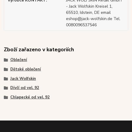
výrobce KONTAKT
JACK WOLFSKIN Retail GmbH
- Jack Wolfskin Kreisel 1,
65510, Idstein, DE email
eshop@jack-wolfskin.de Tel.
0080096537546
Zboží zařazeno v kategoriích
Oblečení
Dětské oblečení
Jack Wolfskin
Dívčí od vel. 92
Chlapecké od vel. 92