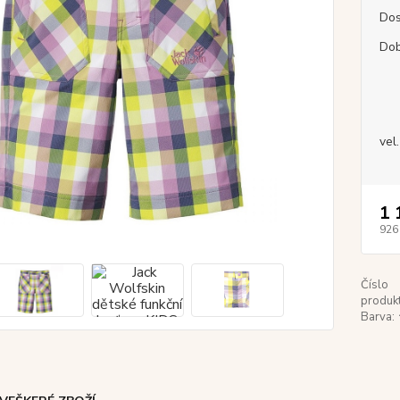
Dos
Dob
vel.
1 
926
Číslo
produkt
Barva: