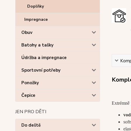
Doplňky
Impregnace
Obuv
Batohy a tašky
Údržba a impregnace
Kompl
Sportovní potřeby
Komple
Ponožky
Čepice
Extrémně p
JEN PRO DĚTI
vod
soft
Do deště
ela