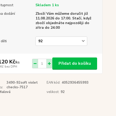
tupnost
Skladem 1 ks
a dodání
Zboží Vám můžeme doručit již
11.08.2026 do 17:00. Stačí, když
zboží objednáte nejpozději do
zítra do 24:00
 děti
120 Kč
/
ks
Přidat do košíku
 Kč
bez DPH
3490-92soft violet
EAN kód:
4052936455993
u:
checks-7517
fialová
velikost:
92