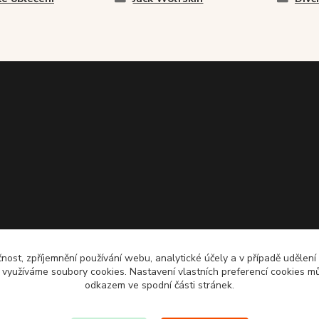
čnost, zpříjemnění používání webu, analytické účely a v případě udělení
y využíváme soubory cookies. Nastavení vlastních preferencí cookies mů
odkazem ve spodní části stránek.