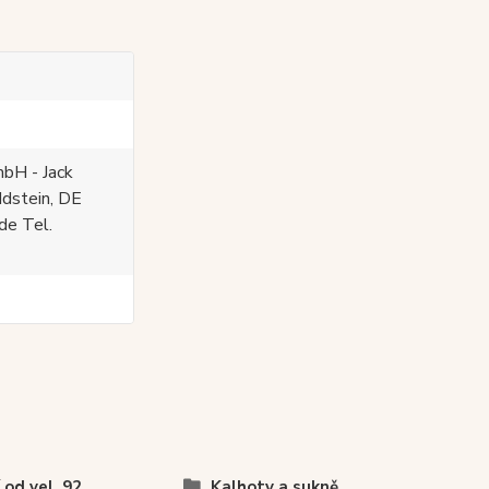
bH - Jack
Idstein, DE
de Tel.
í od vel. 92
Kalhoty a sukně