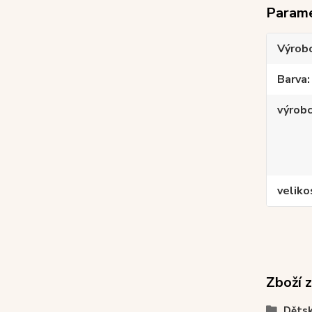
Param
Výrob
Barva
výrob
veliko
Zboží 
Dětsk