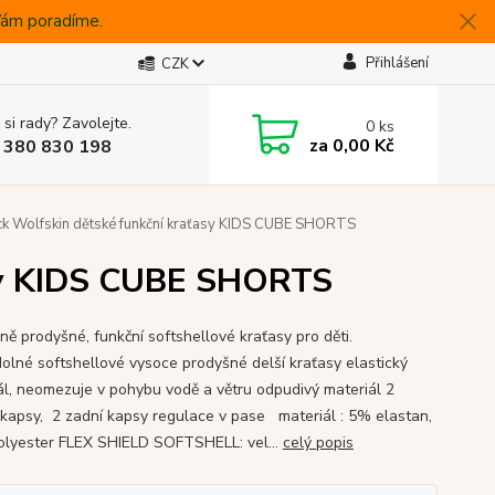
 Vám poradíme.
Přihlášení
CZK
 si rady? Zavolejte.
0
ks
za
0,00 Kč
 380 830 198
ck Wolfskin dětské funkční kraťasy KIDS CUBE SHORTS
asy KIDS CUBE SHORTS
ně prodyšné, funkční softshellové kraťasy pro děti.
olné softshellové vysoce prodyšné delší kraťasy elastický
ál, neomezuje v pohybu vodě a větru odpudivý materiál 2
 kapsy, 2 zadní kapsy regulace v pase materiál : 5% elastan,
lyester FLEX SHIELD SOFTSHELL: vel...
celý popis