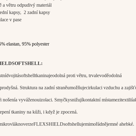
ě a větru odpudivý materiál
řední kapsy, 2 zadní kapsy
lace v pase
5% elastan, 95% polyester
IELD
SOFT
SHELL
:
stní
dvojitá
softshell
tkanina
je
odolná proti větru
,
trvale
voděodolná
prodyšná
. Struktura
na
zadní straně
umožňuje
cirkulaci vzduchu a
zajišť
i nošení
a vyváženou
izolaci
. Smyčky
snižují
kontaktní místa
mezi
textilií
a
lepení tkaniny na kůži
, i když je zpocená.
mikrovlákno
verze
FLEX
SHIELD
softshellu
je
mimořádně
jemné a
hebké.