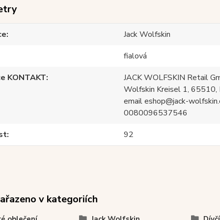
etry
ce
Jack Wolfskin
fialová
ce KONTAKT
JACK WOLFSKIN Retail Gm
Wolfskin Kreisel 1, 65510, 
email eshop@jack-wolfskin.
0080096537546
st
92
zařazeno v kategoriích
é oblečení
Jack Wolfskin
Dívč