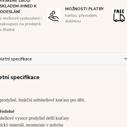
VEŠKERÉ ZBOŽÍ
SKLADEM-IHNED K
MOŽNOSTI PLATBY
ODESLÁNÍ
kartou, převodem,
s možností vyzkoušení i
dobírkou
zakoupení na prodejně
v Blatné
etní specifikace
tní specifikace
rodyšné, funkční softshellové kraťasy pro děti.
ěodolné
shellové vysoce prodyšné delší kraťasy
stický materiál, neomezuje v pohybu