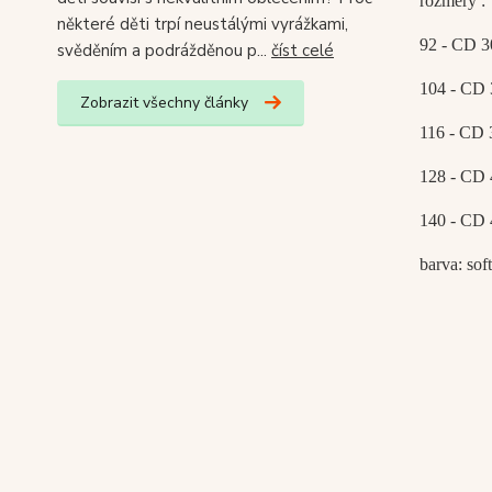
rozměry :
některé děti trpí neustálými vyrážkami,
92 - CD 3
svěděním a podrážděnou p...
číst celé
104 - CD 
Zobrazit všechny články
116 - CD 
128 - CD 
140 - CD 
barva: soft