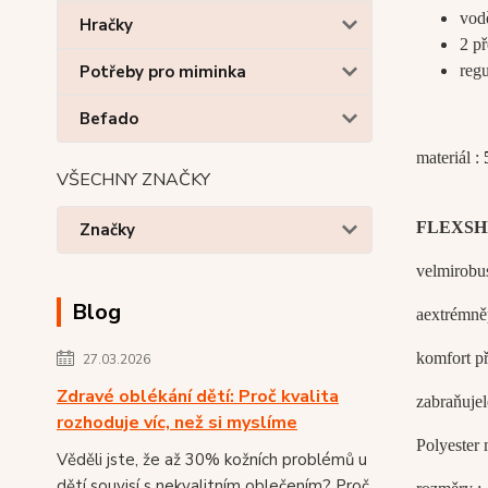
vod
Hračky
2 p
regu
Potřeby pro miminka
Befado
materiál :
VŠECHNY ZNAČKY
FLEX
SH
Značky
velmi
robu
Blog
a
extrémně
komfort př
27.03.2026
Zdravé oblékání dětí: Proč kvalita
z
abraňuje
rozhoduje víc, než si myslíme
Polyester
Věděli jste, že až 30% kožních problémů u
dětí souvisí s nekvalitním oblečením? Proč