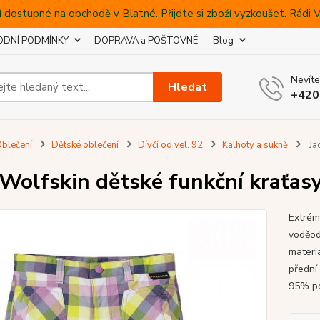
 dostupné na obchodě v Blatné. Přijdte si zboží vyzkoušet. Rádi
DNÍ PODMÍNKY
DOPRAVA a POŠTOVNÉ
Blog
Nevíte
Hledat
+420
blečení
Dětské oblečení
Dívčí od vel. 92
Kalhoty a sukně
Ja
 Wolfskin dětské funkční krať
Extrém
voděod
materi
přední
95% po