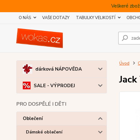
Veškeré zboží
O NÁS
VAŠE DOTAZY
TABULKY VELIKOSTÍ
OBCHO
Úvod
O
dárková NÁPOVĚDA
Jack
SALE - VÝPRODEJ
PRO DOSPĚLÉ I DĚTI
Oblečení
Dámské oblečení