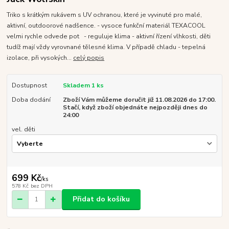
Triko s krátkým rukávem s UV ochranou, které je vyvinuté pro malé,
aktivní, outdoorové nadšence. - vysoce funkční materiál TEXACOOL
velmi rychle odvede pot - reguluje klima - aktivní řízení vlhkosti, děti
tudíž mají vždy vyrovnané tělesné klima. V případě chladu - tepelná
izolace, při vysokých...
celý popis
Dostupnost
Skladem 1 ks
Doba dodání
Zboží Vám můžeme doručit již 11.08.2026 do 17:00.
Stačí, když zboží objednáte nejpozději dnes do
24:00
vel. děti
699 Kč
/
ks
578 Kč
bez DPH
Přidat do košíku