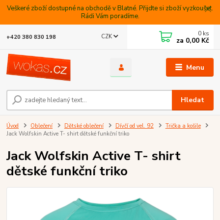
Veškeré zboží dostupné na obchodě v Blatné. Přijdte si zboží vyzkoušet.
Rádi Vám poradíme.
0
ks
CZK
+420 380 830 198
za
0,00 Kč
Menu
Hledat
Úvod
Oblečení
Dětské oblečení
Dívčí od vel. 92
Trička a košile
Jack Wolfskin Active T- shirt dětské funkční triko
Jack Wolfskin Active T- shirt
dětské funkční triko