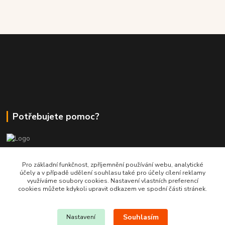
Potřebujete pomoc?
+420 380 830 198
Pro základní funkčnost, zpříjemnění používání webu, analytické
účely a v případě udělení souhlasu také pro účely cílení reklamy
využíváme soubory cookies. Nastavení vlastních preferencí
wokas.online@yahoo.cz
cookies můžete kdykoli upravit odkazem ve spodní části stránek.
Souhlasím
Nastavení