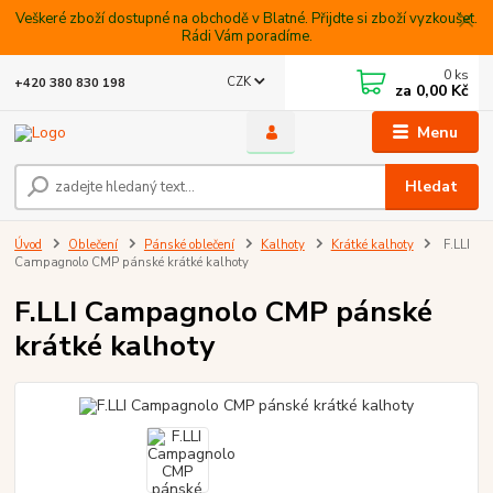
Veškeré zboží dostupné na obchodě v Blatné. Přijdte si zboží vyzkoušet.
Rádi Vám poradíme.
0
ks
CZK
+420 380 830 198
za
0,00 Kč
Menu
Hledat
Úvod
Oblečení
Pánské oblečení
Kalhoty
Krátké kalhoty
F.LLI
Campagnolo CMP pánské krátké kalhoty
F.LLI Campagnolo CMP pánské
krátké kalhoty