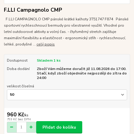
F.LLI Campagnolo CMP
F.LLI CAMPAGNOLO CMP pánské krátké kalhoty 3T51747 F874 Pánské
sportovní rychleschnoucí bermudy pro všestranné využití. Vhodné pro
letní outdoorové aktivity a volný čas. - čtyřsměrný stretch zajišťuje
maximální flexibilitu a elastičnost - ergonomický střih - rychleschnoucí,
lehké, prodyšné ...
celý popis
Dostupnost
Skladem 1 ks
Doba dodání
Zboží Vám můžeme doručit již 11.08.2026 do 17:00.
Stačí, když zboží objednáte nejpozději do zítra do
24:00
velikost číselná
960 Kč
/
ks
793 Kč
bez DPH
Přidat do košíku