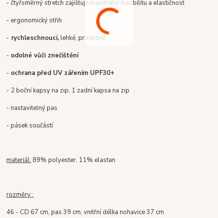
- čtyřsměrný stretch zajišťuje maximální flexibilitu a elastičnost
- ergonomický střih
-
rychleschnoucí,
lehké, prodyšné
-
odolné vůči znečištění
-
ochrana před UV zářením UPF30+
- 2 boční kapsy na zip, 1 zadní kapsa na zip
- nastavitelný pas
- pásek součástí
materiál:
89% polyester, 11% elastan
rozměry :
46 - CD 67 cm, pas 39 cm, vnitřní délka nohavice 37 cm