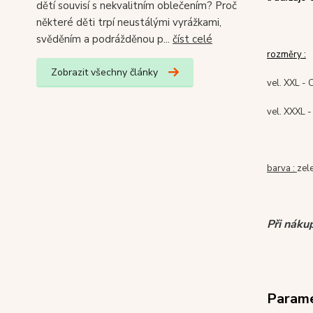
dětí souvisí s nekvalitním oblečením? Proč
některé děti trpí neustálými vyrážkami,
svěděním a podrážděnou p...
číst celé
rozměry :
Zobrazit všechny články
vel. XXL - 
vel. XXXL -
barva :
zel
Při náku
Param