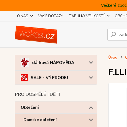
Veškeré zboží
O NÁS
VAŠE DOTAZY
TABULKY VELIKOSTÍ
OBCHO
Úvod
O
dárková NÁPOVĚDA
F.LL
SALE - VÝPRODEJ
PRO DOSPĚLÉ I DĚTI
Oblečení
Dámské oblečení