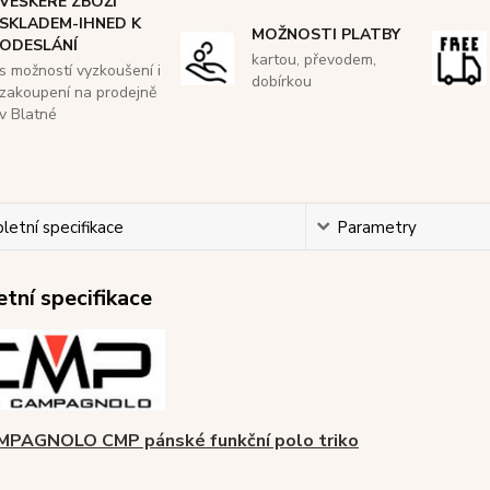
VEŠKERÉ ZBOŽÍ
SKLADEM-IHNED K
MOŽNOSTI PLATBY
ODESLÁNÍ
kartou, převodem,
s možností vyzkoušení i
dobírkou
zakoupení na prodejně
v Blatné
etní specifikace
Parametry
tní specifikace
AMPAGNOLO CMP pánské funkční polo triko