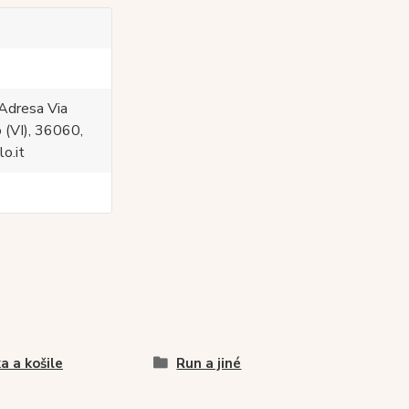
Adresa Via
 (VI), 36060,
o.it
ka a košile
Run a jiné