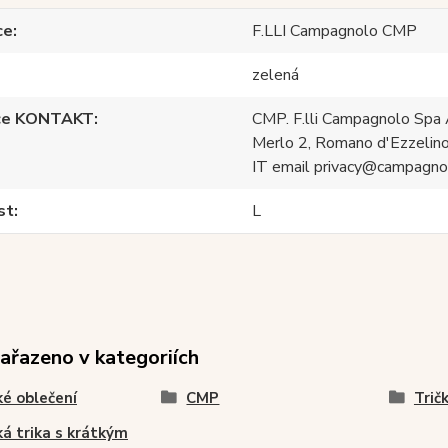
ce
F.LLI Campagnolo CMP
zelená
ce KONTAKT
CMP. F.lli Campagnolo Spa 
Merlo 2, Romano d'Ezzelino
IT email privacy@campagnol
st
L
zařazeno v kategoriích
é oblečení
CMP
Trič
á trika s krátkým