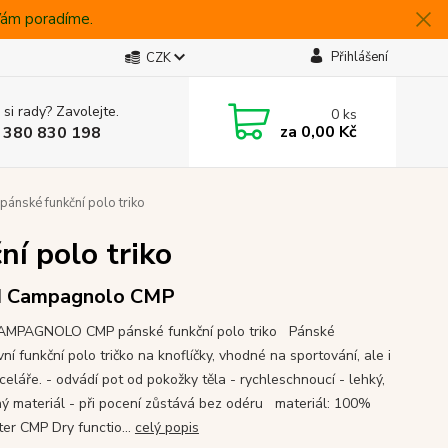
 Vám poradíme.
Přihlášení
CZK
 si rady? Zavolejte.
0
ks
za
0,00 Kč
 380 830 198
ánské funkční polo triko
í polo triko
I Campagnolo CMP
CAMPAGNOLO CMP pánské funkční polo triko Pánské
ní funkční polo tričko na knoflíčky, vhodné na sportování, ale i
celáře. - odvádí pot od pokožky těla - rychleschnoucí - lehký,
ný materiál - při pocení zůstává bez odéru materiál: 100%
ter CMP Dry functio...
celý popis