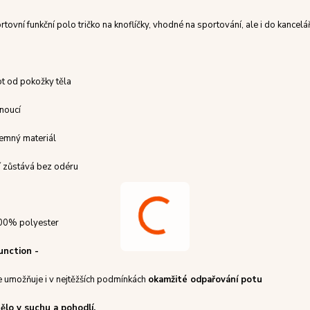
tovní funkční polo tričko na knoflíčky, vhodné na sportování, ale i do kancelá
ot od pokožky těla
noucí
íjemný materiál
í zůstává bez odéru
0% polyester
unction -
e umožňuje i v nejtěžších podmínkách
okamžité odpařování potu
tělo v suchu a pohodlí.