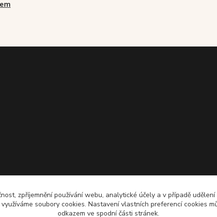
vem
čnost, zpříjemnění používání webu, analytické účely a v případě udělení
y využíváme soubory cookies. Nastavení vlastních preferencí cookies mů
odkazem ve spodní části stránek.