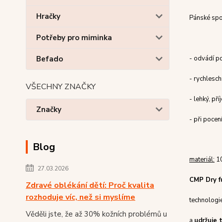
Hračky
Pánské spor
Potřeby pro miminka
Befado
- odvádí p
- rychlesch
VŠECHNY ZNAČKY
- lehký, př
Značky
- při pocen
Blog
materiál:
10
27.03.2026
CMP Dry f
Zdravé oblékání dětí: Proč kvalita
rozhoduje víc, než si myslíme
technologi
Věděli jste, že až 30% kožních problémů u
a
udržuje 