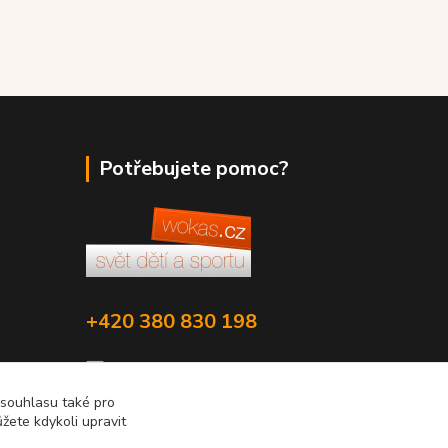
Potřebujete pomoc?
+420 380 830 198
wokas.online@yahoo.cz
 souhlasu také pro
žete kdykoli upravit