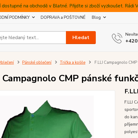
 dostupné na obchodě v Blatné. Přijdte si zboží vyzkoušet. Rádi
DNÍ PODMÍNKY
DOPRAVA a POŠTOVNÉ
Blog
Nevíte
Hledat
+420
blečení
Pánské oblečení
Trička a košile
F.LLI Campagnolo CMP p
I Campagnolo CMP pánské funkčn
F.LL
F.LLI 
sportov
do kan
příjem
polyes