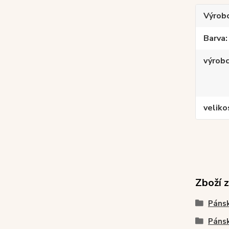
Výrob
Barva
výrob
veliko
Zboží 
Pánsk
Pánsk