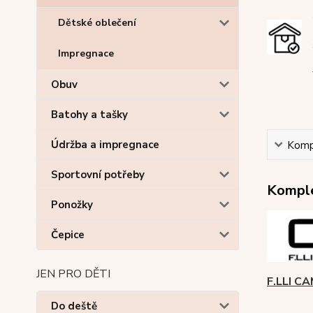
Dětské oblečení
Impregnace
Obuv
Batohy a tašky
Údržba a impregnace
Kompl
Sportovní potřeby
Komple
Ponožky
Čepice
JEN PRO DĚTI
F.LLI C
Do deště