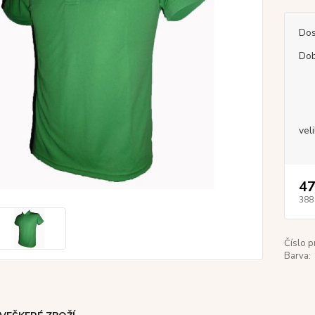
Dos
Dob
vel
47
388
Číslo p
Barva: