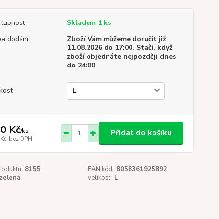
tupnost
Skladem 1 ks
a dodání
Zboží Vám můžeme doručit již
11.08.2026 do 17:00. Stačí, když
zboží objednáte nejpozději dnes
do 24:00
ikost
0 Kč
/
ks
Přidat do košíku
 Kč
bez DPH
roduktu:
8155
EAN kód:
8058361925892
zelená
velikost:
L