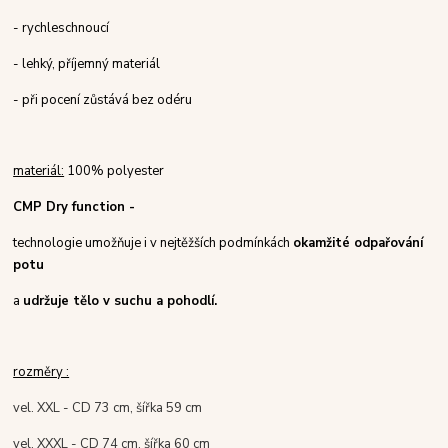
- rychleschnoucí
- lehký, příjemný materiál
- při pocení zůstává bez odéru
materiál:
100% polyester
CMP Dry function -
technologie umožňuje i v nejtěžších podmínkách
okamžité odpařování
potu
a
udržuje tělo v suchu a pohodlí.
rozměry :
vel. XXL - CD 73 cm, šířka 59 cm
vel. XXXL - CD 74 cm, šířka 60 cm