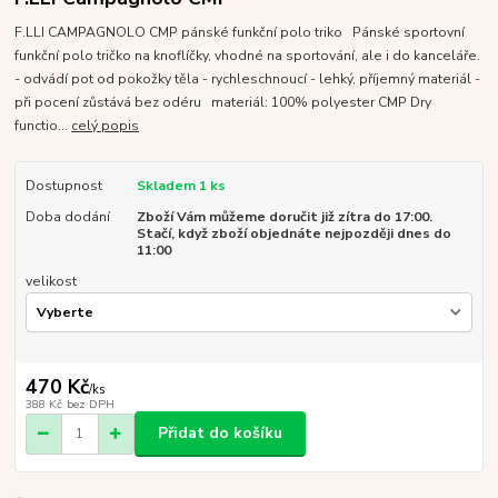
F.LLI CAMPAGNOLO CMP pánské funkční polo triko Pánské sportovní
funkční polo tričko na knoflíčky, vhodné na sportování, ale i do kanceláře.
- odvádí pot od pokožky těla - rychleschnoucí - lehký, příjemný materiál -
při pocení zůstává bez odéru materiál: 100% polyester CMP Dry
functio...
celý popis
Dostupnost
Skladem 1 ks
Doba dodání
Zboží Vám můžeme doručit již zítra do 17:00.
Stačí, když zboží objednáte nejpozději dnes do
11:00
velikost
470 Kč
/
ks
388 Kč
bez DPH
Přidat do košíku