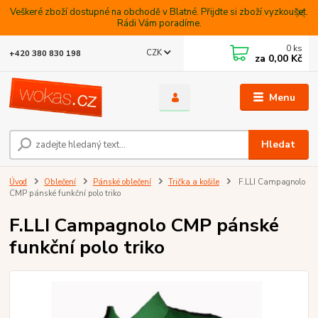
Veškeré zboží dostupné na obchodě v Blatné. Přijdte si zboží vyzkoušet.
Rádi Vám poradíme.
0
ks
CZK
+420 380 830 198
za
0,00 Kč
Menu
Hledat
Úvod
Oblečení
Pánské oblečení
Trička a košile
F.LLI Campagnolo
CMP pánské funkční polo triko
F.LLI Campagnolo CMP pánské
funkční polo triko