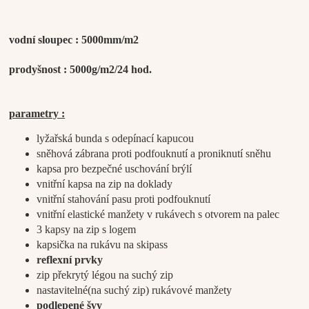
vodní sloupec : 5000mm/m2
prodyšnost : 5000g/m2/24 hod.
parametry :
lyžařská bunda s odepínací kapucou
sněhová zábrana proti podfouknutí a proniknutí sněhu
kapsa pro bezpečné uschování brýlí
vnitřní kapsa na zip na doklady
vnitřní stahování pasu proti podfouknutí
vnitřní elastické manžety v rukávech s otvorem na palec
3 kapsy na zip s logem
kapsička na rukávu na skipass
reflexní prvky
zip překrytý légou na suchý zip
nastavitelné(na suchý zip) rukávové manžety
podlepené švy