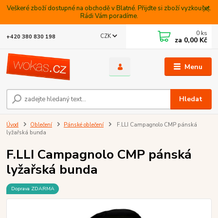
Veškeré zboží dostupné na obchodě v Blatné. Přijdte si zboží vyzkoušet.
Rádi Vám poradíme.
0
ks
CZK
+420 380 830 198
za
0,00 Kč
Menu
Hledat
Úvod
Oblečení
Pánské oblečení
F.LLI Campagnolo CMP pánská
lyžařská bunda
F.LLI Campagnolo CMP pánská
lyžařská bunda
Doprava ZDARMA