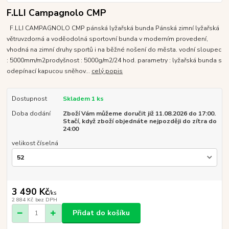
F.LLI Campagnolo CMP
F.LLI CAMPAGNOLO CMP pánská lyžařská bunda Pánská zimní lyžařská
větruvzdorná a voděodolná sportovní bunda v moderním provedení,
vhodná na zimní druhy sportů i na běžné nošení do města. vodní sloupec
: 5000mm/m2prodyšnost : 5000g/m2/24 hod. parametry : lyžařská bunda s
odepínací kapucou sněhov...
celý popis
Dostupnost
Skladem 1 ks
Doba dodání
Zboží Vám můžeme doručit již 11.08.2026 do 17:00.
Stačí, když zboží objednáte nejpozději do zítra do
24:00
velikost číselná
3 490 Kč
/
ks
2 884 Kč
bez DPH
Přidat do košíku