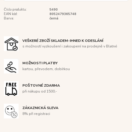
Číslo produktu:
5490
EAN kód:
8052479365748
Barva:
černá
VEŠKERÉ ZBOŽÍ SKLADEM-IHNED K ODESLÁNÍ
s možností vyzkoušení i zakoupení na prodejně v Blatné
MOŽNOSTI PLATBY
kartou, převodem, dobírkou
POŠTOVNÉ ZDARMA
při nákupu od 1500,-
ZÁKAZNICKÁ SLEVA
8% při registraci