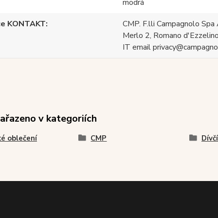
modrá
ce KONTAKT
CMP. F.lli Campagnolo Spa 
Merlo 2, Romano d'Ezzelino
IT email privacy@campagnol
zařazeno v kategoriích
é oblečení
CMP
Dívč