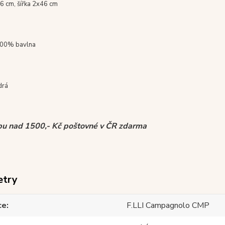
6 cm, šířka 2x46 cm
00% bavlna
rá
pu nad 1500,- Kč poštovné v ČR zdarma
etry
ce
F.LLI Campagnolo CMP