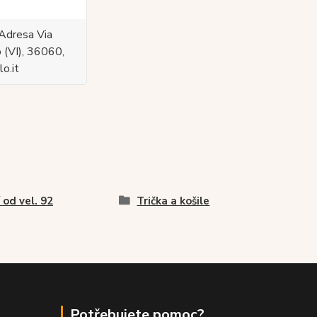
Adresa Via
 (VI), 36060,
o.it
í od vel. 92
Trička a košile
Potřebujete pomoc?