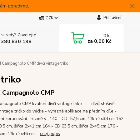
 Vám poradíme.
Přihlášení
CZK
 si rady? Zavolejte.
0
ks
za
0,00 Kč
 380 830 198
I Campagnolo CMP dívčí vintage triko
triko
I Campagnolo CMP
Campagnolo CMP kvalitní dívčí vintage triko - dívčí slušivé
vintage tričko do véčka - výrazná aplikace na předním díle -
tní zpracování rozměry : 140 - CD 57,5 cm, šířka 2x38 cm 152
0,5 cm, šířka 2x41 cm 164 - CD 63,5 cm, šířka 2x45 cm 176 -
cm, šířka 2x46 cm ...
celý popis