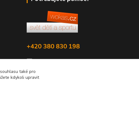
+420 380 830 198
wokas.online@yahoo.cz
 souhlasu také pro
žete kdykoli upravit
Vytvořeno na
Eshop-rychle.cz