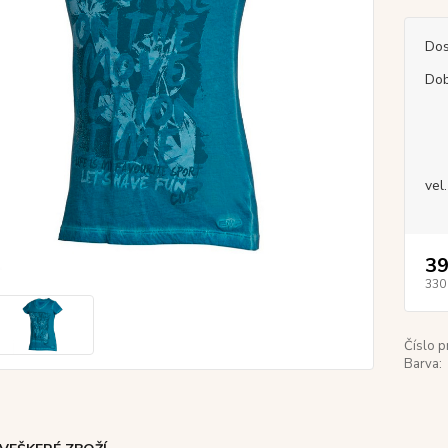
Dos
Dob
vel.
39
330
Číslo p
Barva: