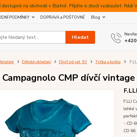
 dostupné na obchodě v Blatné. Přijdte si zboží vyzkoušet. Rádi
DNÍ PODMÍNKY
DOPRAVA a POŠTOVNÉ
Blog
Nevíte
Hledat
+420
blečení
Dětské oblečení
Dívčí od vel. 92
Trička a košile
F.LL
I Campagnolo CMP dívčí vintage 
F.LL
F.LLI 
lehké 
perfek
- CD 6
CD 66 