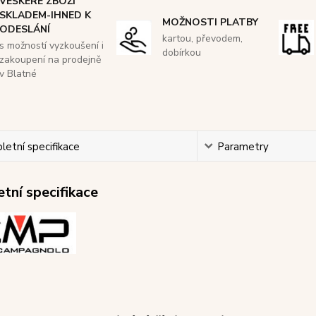
VEŠKERÉ ZBOŽÍ
SKLADEM-IHNED K
MOŽNOSTI PLATBY
ODESLÁNÍ
kartou, převodem,
s možností vyzkoušení i
dobírkou
zakoupení na prodejně
v Blatné
etní specifikace
Parametry
tní specifikace