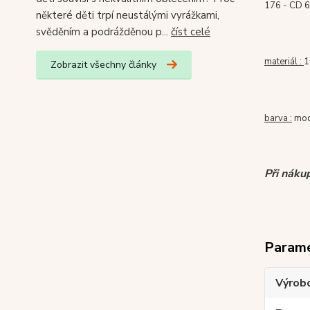
176 - CD 6
některé děti trpí neustálými vyrážkami,
svěděním a podrážděnou p...
číst celé
materiál :
1
Zobrazit všechny články
barva :
mod
Při náku
Param
Výrob