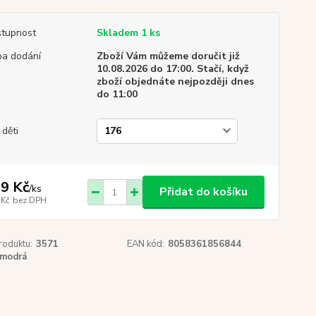
tupnost
Skladem 1 ks
a dodání
Zboží Vám můžeme doručit již
10.08.2026 do 17:00. Stačí, když
zboží objednáte nejpozději dnes
do 11:00
 děti
9 Kč
/
ks
Přidat do košíku
 Kč
bez DPH
roduktu:
3571
EAN kód:
8058361856844
modrá