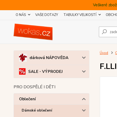
Veškeré zboží
O NÁS
VAŠE DOTAZY
TABULKY VELIKOSTÍ
OBCHO
Úvod
O
dárková NÁPOVĚDA
F.LL
SALE - VÝPRODEJ
PRO DOSPĚLÉ I DĚTI
Oblečení
Dámské oblečení