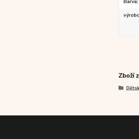
Barva
výrob
Zboží 
Dětsk