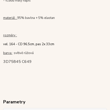
- vzadu malý nápis
materiál :
95% bavlna + 5% elastan
rozměry :
vel. 164 - CD 96,5cm, pas 2x 33cm
barva
: svítivě růžová
3D75845 C649
Parametry