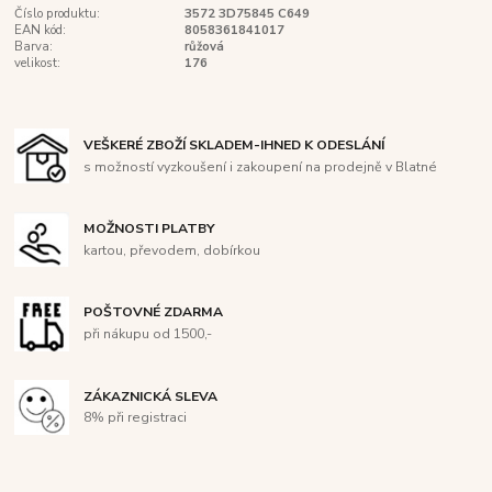
Číslo produktu:
3572 3D75845 C649
EAN kód:
8058361841017
Barva:
růžová
velikost:
176
VEŠKERÉ ZBOŽÍ SKLADEM-IHNED K ODESLÁNÍ
s možností vyzkoušení i zakoupení na prodejně v Blatné
MOŽNOSTI PLATBY
kartou, převodem, dobírkou
POŠTOVNÉ ZDARMA
při nákupu od 1500,-
ZÁKAZNICKÁ SLEVA
8% při registraci