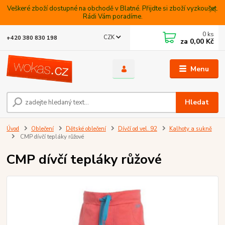
Veškeré zboží dostupné na obchodě v Blatné. Přijdte si zboží vyzkoušet.
Rádi Vám poradíme.
0
ks
CZK
+420 380 830 198
za
0,00 Kč
Menu
Hledat
Úvod
Oblečení
Dětské oblečení
Dívčí od vel. 92
Kalhoty a sukně
CMP dívčí tepláky růžové
CMP dívčí tepláky růžové