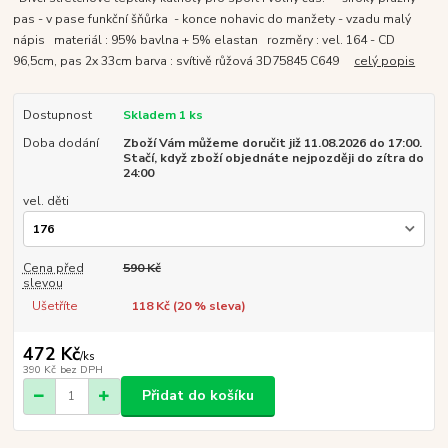
pas - v pase funkční šňůrka - konce nohavic do manžety - vzadu malý
nápis materiál : 95% bavlna + 5% elastan rozměry : vel. 164 - CD
96,5cm, pas 2x 33cm barva : svítivě růžová 3D75845 C649
celý popis
Dostupnost
Skladem 1 ks
Doba dodání
Zboží Vám můžeme doručit již 11.08.2026 do 17:00.
Stačí, když zboží objednáte nejpozději do zítra do
24:00
vel. děti
Cena před
590 Kč
slevou
Ušetříte
118 Kč (
20
% sleva)
472 Kč
/
ks
390 Kč
bez DPH
Přidat do košíku