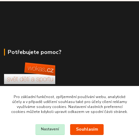
Potřebujete pomoc?
+420 380 830 198
Pro základní funkčnost, zpříjemnění používání webu, analytické
účely a v případě udělení souhlasu také pro účely cílení reklamy
využíváme soubory cookies. Nastavení vlastních preferencí
wokas.online@yahoo.cz
cookies můžete kdykoli upravit odkazem ve spodní části stránek.
Souhlasím
Nastavení