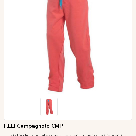
F.LLI Campagnolo CMP
Dívčí stretchové tepláky kalhoty pro sport i volný čas. - široký pružný