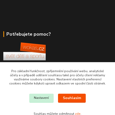
Potřebujete pomoc?
+420 380 830 198
Pro základní funkčnost, zpříjemnění používání webu, analytické
účely a v případě udělení souhlasu také pro účely cílení reklamy
využíváme soubory cookies. Nastavení vlastních preferencí
wokas.online@yahoo.cz
cookies můžete kdykoli upravit odkazem ve spodní části stránek.
Souhlasím
Nastavení
Souhlas můžete odmítnout
zde
.