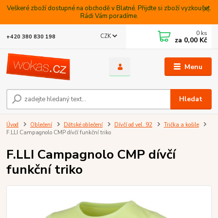
Veškeré zboží dostupné na obchodě v Blatné. Přijdte si zboží vyzkoušet.
Rádi Vám poradíme.
0
ks
CZK
+420 380 830 198
za
0,00 Kč
Menu
Hledat
Úvod
Oblečení
Dětské oblečení
Dívčí od vel. 92
Trička a košile
F.LLI Campagnolo CMP dívčí funkční triko
F.LLI Campagnolo CMP dívčí
funkční triko