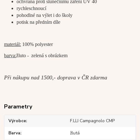
ochvrana proti slunečnímu záření UV 40
rychleschnoucí
pohodlné na výlet i do školy
potisk na předním díle
materiál:
100% polyester
barva:
žluto - zelená s obrázkem
Při nákupu nad 1500,- doprava v ČR zdarma
Parametry
Výrobce
F.LLI Campagnolo CMP
Barva
žlutá