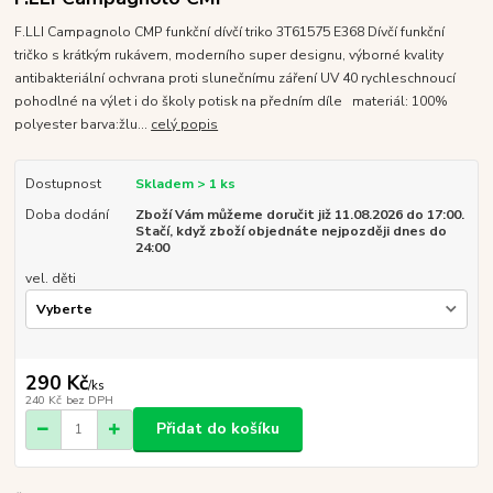
F.LLI Campagnolo CMP funkční dívčí triko 3T61575 E368 Dívčí funkční
tričko s krátkým rukávem, moderního super designu, výborné kvality
antibakteriální ochvrana proti slunečnímu záření UV 40 rychleschnoucí
pohodlné na výlet i do školy potisk na předním díle materiál: 100%
polyester barva:žlu...
celý popis
Dostupnost
Skladem > 1 ks
Doba dodání
Zboží Vám můžeme doručit již 11.08.2026 do 17:00.
Stačí, když zboží objednáte nejpozději dnes do
24:00
vel. děti
290 Kč
/
ks
240 Kč
bez DPH
Přidat do košíku