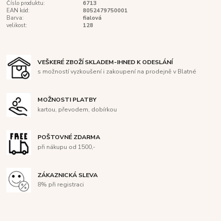
Číslo produktu:
6713
EAN kód:
8052479750001
Barva:
fialová
velikost:
128
VEŠKERÉ ZBOŽÍ SKLADEM-IHNED K ODESLÁNÍ
s možností vyzkoušení i zakoupení na prodejně v Blatné
MOŽNOSTI PLATBY
kartou, převodem, dobírkou
POŠTOVNÉ ZDARMA
při nákupu od 1500,-
ZÁKAZNICKÁ SLEVA
8% při registraci