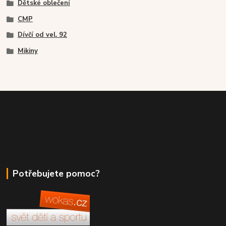
Dětské oblečení
CMP
Dívčí od vel. 92
Mikiny
Potřebujete pomoc?