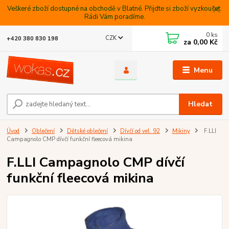
Veškeré zboží dostupné na obchodě v Blatné. Přijdte si zboží vyzkoušet.
Rádi Vám poradíme.
0
ks
CZK
+420 380 830 198
za
0,00 Kč
Menu
Hledat
Úvod
Oblečení
Dětské oblečení
Dívčí od vel. 92
Mikiny
F.LLI
Campagnolo CMP dívčí funkční fleecová mikina
F.LLI Campagnolo CMP dívčí
funkční fleecová mikina