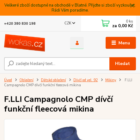
Veškeré zboží dostupné na obchodě v Blatné. Přijdte si zboží vyzkoušet.
Rádi Vám poradíme.
0
ks
CZK
+420 380 830 198
za
0,00 Kč
Menu
Hledat
Úvod
Oblečení
Dětské oblečení
Dívčí od vel. 92
Mikiny
F.LLI
Campagnolo CMP dívčí funkční fleecová mikina
F.LLI Campagnolo CMP dívčí
funkční fleecová mikina