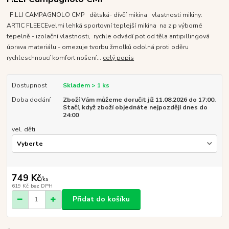
F.LLI CAMPAGNOLO CMP dětská- dívčí mikina vlastnosti mikiny:
ARTIC FLEECEvelmi lehká sportovní teplejší mikina na zip výborné
tepelně - izolační vlastnosti, rychle odvádí pot od těla antipillingová
úprava materiálu - omezuje tvorbu žmolků odolná proti oděru
rychleschnoucí komfort nošení...
celý popis
Dostupnost
Skladem > 1 ks
Doba dodání
Zboží Vám můžeme doručit již 11.08.2026 do 17:00.
Stačí, když zboží objednáte nejpozději dnes do
24:00
vel. děti
749 Kč
/
ks
619 Kč
bez DPH
Přidat do košíku