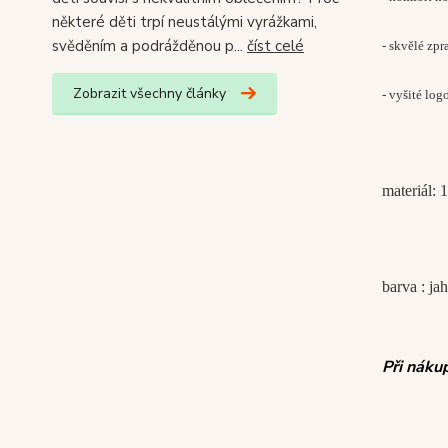
některé děti trpí neustálými vyrážkami,
svěděním a podrážděnou p...
číst celé
- skvělé zp
Zobrazit všechny články
- vyšité log
materiál: 
barva : ja
Při náku