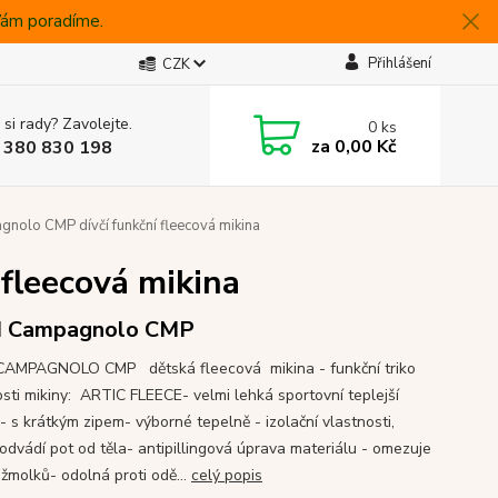
 Vám poradíme.
Přihlášení
CZK
 si rady? Zavolejte.
0
ks
za
0,00 Kč
 380 830 198
gnolo CMP dívčí funkční fleecová mikina
fleecová mikina
I Campagnolo CMP
CAMPAGNOLO CMP dětská fleecová mikina - funkční triko
osti mikiny: ARTIC FLEECE- velmi lehká sportovní teplejší
 - s krátkým zipem- výborné tepelně - izolační vlastnosti,
 odvádí pot od těla- antipillingová úprava materiálu - omezuje
 žmolků- odolná proti odě...
celý popis