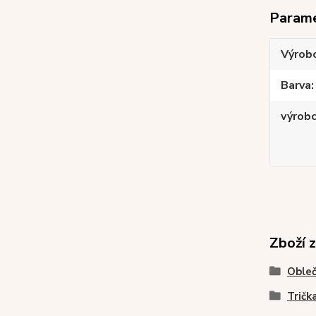
Param
Výrob
Barva
výrob
Zboží 
Obleč
Tričk