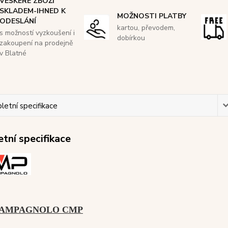
VEŠKERÉ ZBOŽÍ
SKLADEM-IHNED K
MOŽNOSTI PLATBY
ODESLÁNÍ
kartou, převodem,
s možností vyzkoušení i
dobírkou
zakoupení na prodejně
v Blatné
etní specifikace
tní specifikace
 CAMPAGNOLO CMP