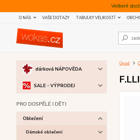
Veškeré zboží
O NÁS
VAŠE DOTAZY
TABULKY VELIKOSTÍ
OBCHO
Úvod
O
dárková NÁPOVĚDA
F.LL
SALE - VÝPRODEJ
PRO DOSPĚLÉ I DĚTI
Oblečení
Dámské oblečení