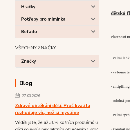
Hračky
dětská f
Potřeby pro miminka
Befado
vlastnosti
VŠECHNY ZNAČKY
- velmi lehk
Značky
- výborné te
Blog
- antipilli
27.03.2026
- odolná pro
Zdravé oblékání dětí: Proč kvalita
rozhoduje víc, než si myslíme
- velmi ryc
Věděli jste, že až 30% kožních problémů u
dětí souvisí s nekvalitním oblečením? Proč
- komfort n