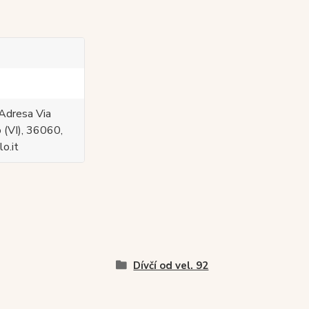
Adresa Via
 (VI), 36060,
o.it
Dívčí od vel. 92