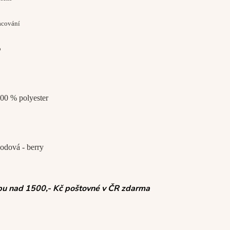
racování
o
100 % polyester
hodová - berry
pu nad 1500,- Kč poštovné v ČR zdarma