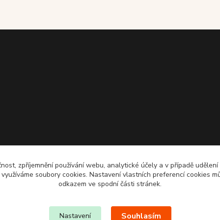
čnost, zpříjemnění používání webu, analytické účely a v případě udělení
y využíváme soubory cookies. Nastavení vlastních preferencí cookies mů
odkazem ve spodní části stránek.
Souhlasím
Nastavení