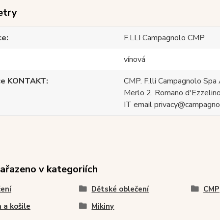
etry
ce
F.LLI Campagnolo CMP
vínová
ce KONTAKT
CMP. F.lli Campagnolo Spa 
Merlo 2, Romano d'Ezzelino
IT email privacy@campagnol
zařazeno v kategoriích
ení
Dětské oblečení
CMP
a a košile
Mikiny