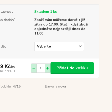
tupnost
Skladem 1 ks
a dodání
Zboží Vám můžeme doručit již
zítra do 17:00. Stačí, když zboží
objednáte nejpozději dnes do
11:00
 děti
9 Kč
/
ks
Přidat do košíku
 Kč
bez DPH
roduktu:
4715
Barva:
vínová