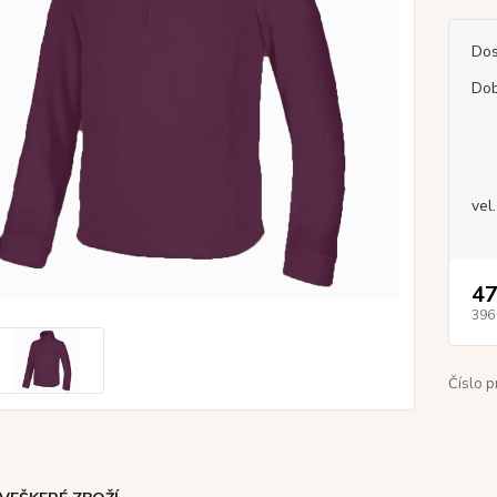
Dos
Dob
vel.
47
396
Číslo p