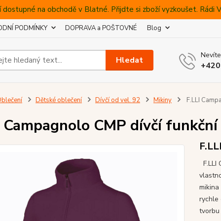
 dostupné na obchodě v Blatné. Přijdte si zboží vyzkoušet. Rádi
DNÍ PODMÍNKY
DOPRAVA a POŠTOVNÉ
Blog
Nevíte
Hledat
+420
blečení
Dětské oblečení
Dívčí od vel. 92
Mikiny
F.LLI Campa
I Campagnolo CMP dívčí funkční 
F.LL
F.LLI 
vlastn
mikina
rychle
tvorbu