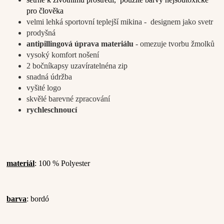
pro člověka
velmi lehká sportovní teplejší mikina - designem jako svetr
prodyšná
antipillingová úprava materiálu
- omezuje tvorbu žmolků
vysoký komfort nošení
2 boční
kapsy uzavíratelné
na zip
snadná údržba
vyšité logo
skvělé barevné zpracování
rychleschnoucí
materiál
: 100 % Polyester
barva
: bordó