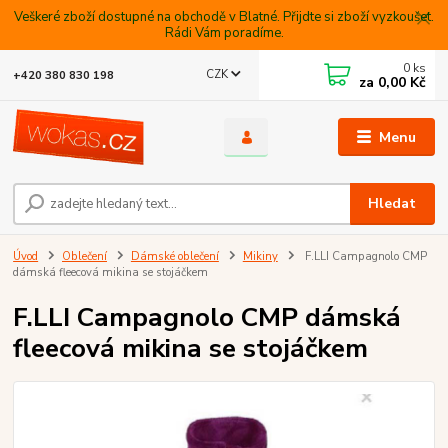
Veškeré zboží dostupné na obchodě v Blatné. Přijdte si zboží vyzkoušet.
Rádi Vám poradíme.
0
ks
CZK
+420 380 830 198
za
0,00 Kč
Menu
Hledat
Úvod
Oblečení
Dámské oblečení
Mikiny
F.LLI Campagnolo CMP
dámská fleecová mikina se stojáčkem
F.LLI Campagnolo CMP dámská
fleecová mikina se stojáčkem