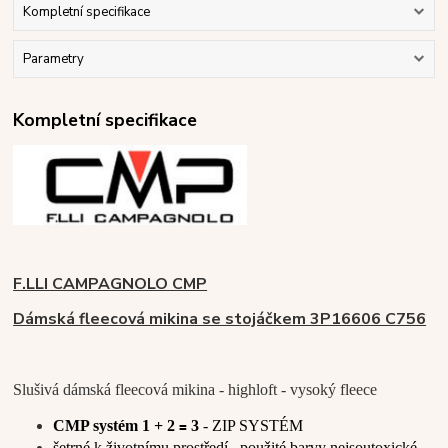
Kompletní specifikace
Parametry
Kompletní specifikace
F.LLI CAMPAGNOLO CMP
Dámská fleecová mikina se stojáčkem 3P16606 C756
Slušivá dámská fleecová mikina - highloft - vysoký fleece
CMP systém 1 + 2
3
- ZIP SYSTÉM
=
šetrné k životnímu prostředí
,
použité
barvy nejsou
toxické