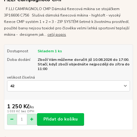
F.LLI CAMPAGNOLO CMP Dámská fleecová mikina se stojáčkem
3P16606 C756 Slušivá dámská fleecová mikina - highloft - vysoký
fleece CMP systém 1 + 2 = 3 - ZIP SYSTÉM šetrné k životnímu prostředí,
použité barvy nejsou toxické pro člověka velmi lehká sportovní teplejší
mikina - designem jak...
celý popis
Dostupnost
Skladem 1 ks
Doba dodání
Zboží Vám můžeme doručit již 10.08.2026 do 17:00.
Stačí, když zboží objednáte nejpozději do zítra do
11:00
velikost číselná
1 250 Kč
/
ks
1 033 Kč
bez DPH
Přidat do košíku