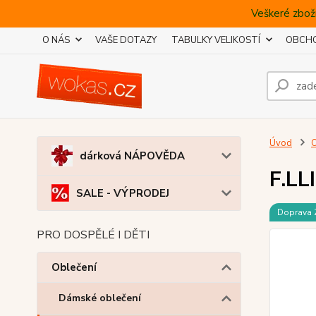
Veškeré zboží
O NÁS
VAŠE DOTAZY
TABULKY VELIKOSTÍ
OBCHO
Úvod
O
dárková NÁPOVĚDA
F.LL
SALE - VÝPRODEJ
Doprava
PRO DOSPĚLÉ I DĚTI
Oblečení
Dámské oblečení