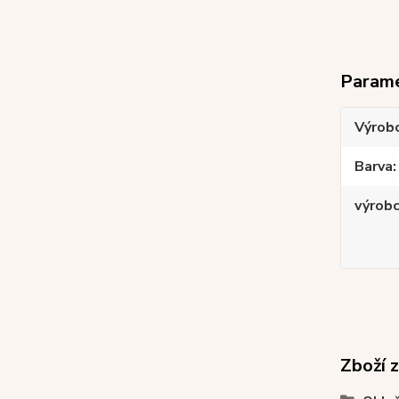
Param
Výrob
Barva
výrob
Zboží 