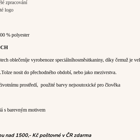
ělé zpracování
té logo
00 % polyester
ECH
-
tech
oblečení
je vyrobeno
ze speciálního
směsi
tkaniny
, díky čemuž je
vel
.
To
lze nosit
do
přechodného období,
nebo
jako
mezivrstva
.
životnímu prostředí
,
použité
barvy nejsou
toxické pro člověka
á s barevným motivem
pu nad 1500,- Kč poštovné v ČR zdarma