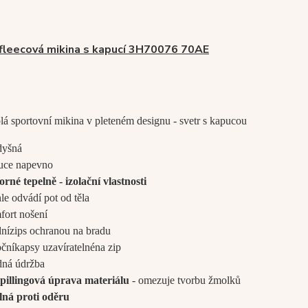
fleecová mikina s kapucí 3H70076 70AE
plá sportovní mikina v pleteném designu - svetr s kapucou
dyšná
uce napevno
rné tepelně - izolační vlastnosti
le odvádí pot od těla
fort nošení
dní
zip
s ochranou na bradu
oční
kapsy uzavíratelné
na zip
dná údržba
ipillingová úprava materiálu
- omezuje tvorbu žmolků
lná proti oděru