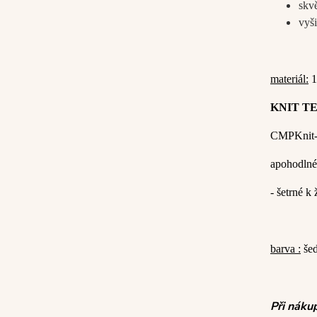
skv
vyši
materiál:
1
KNIT T
CMP
Knit
a
pohodlné
-
šetrné k 
barva :
šed
Při náku