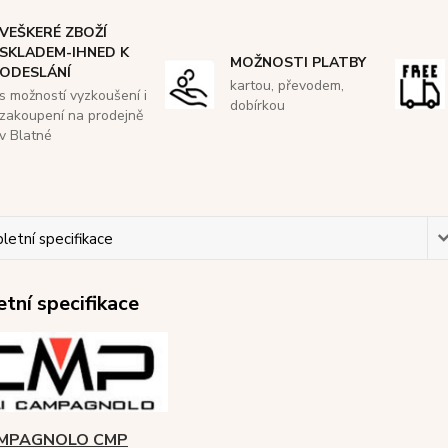
VEŠKERÉ ZBOŽÍ
SKLADEM-IHNED K
MOŽNOSTI PLATBY
ODESLÁNÍ
kartou, převodem,
s možností vyzkoušení i
dobírkou
zakoupení na prodejně
v Blatné
etní specifikace
tní specifikace
CAMPAGNOLO CMP