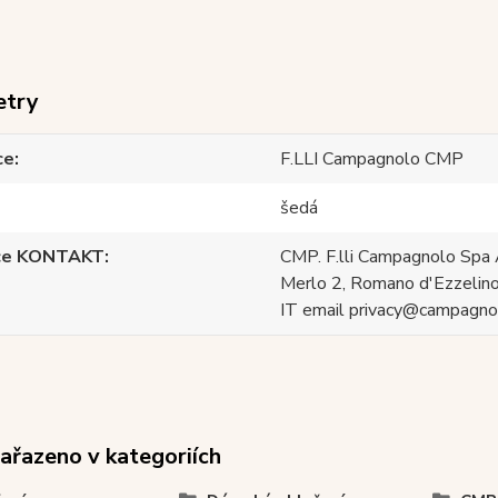
etry
ce
F.LLI Campagnolo CMP
šedá
ce KONTAKT
CMP. F.lli Campagnolo Spa 
Merlo 2, Romano d'Ezzelino
IT email privacy@campagnol
zařazeno v kategoriích