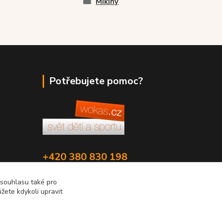
Mikiny
Potřebujete pomoc?
+420 380 830 198
wokas.online@yahoo.cz
 souhlasu také pro
žete kdykoli upravit