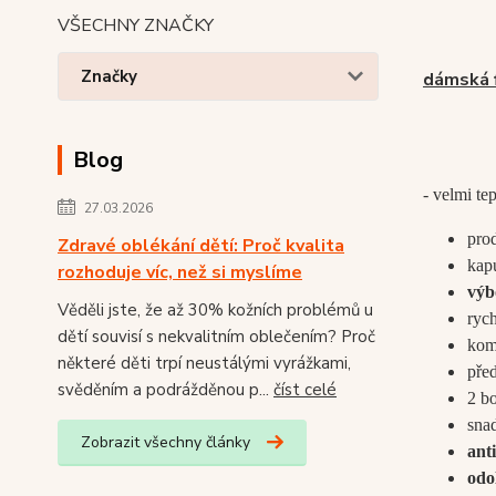
VŠECHNY ZNAČKY
Značky
dámská 
Blog
- velmi te
27.03.2026
pro
Zdravé oblékání dětí: Proč kvalita
kap
rozhoduje víc, než si myslíme
výbo
Věděli jste, že až 30% kožních problémů u
rych
dětí souvisí s nekvalitním oblečením? Proč
kom
některé děti trpí neustálými vyrážkami,
pře
svěděním a podrážděnou p...
číst celé
2 b
sna
Zobrazit všechny články
ant
odo