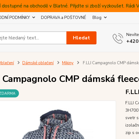
 dostupné na obchodě v Blatné. Přijdte si zboží vyzkoušet. Rádi
DNÍ PODMÍNKY
DOPRAVA a POŠTOVNÉ
Blog
Nevíte
Hledat
+420
blečení
Dámské oblečení
Mikiny
F.LLI Campagnolo CMP dámská 
I Campagnolo CMP dámská fleeco
F.LL
 ZDARMA
F.LLI 
3H7007
svetr 
izolačn
zip s 