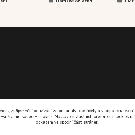
ení
Dámské oblečení
CMP
čnost, zpříjemnění používání webu, analytické účely a v případě udělení
y využíváme soubory cookies. Nastavení vlastních preferencí cookies mů
odkazem ve spodní části stránek.