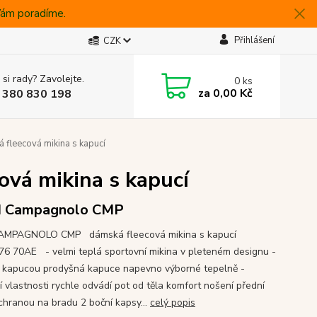
 Vám poradíme.
Přihlášení
CZK
 si rady? Zavolejte.
0
ks
za
0,00 Kč
 380 830 198
fleecová mikina s kapucí
vá mikina s kapucí
I Campagnolo CMP
CAMPAGNOLO CMP dámská fleecová mikina s kapucí
6 70AE - velmi teplá sportovní mikina v pleteném designu -
s kapucou prodyšná kapuce napevno výborné tepelně -
í vlastnosti rychle odvádí pot od těla komfort nošení přední
ochranou na bradu 2 boční kapsy...
celý popis