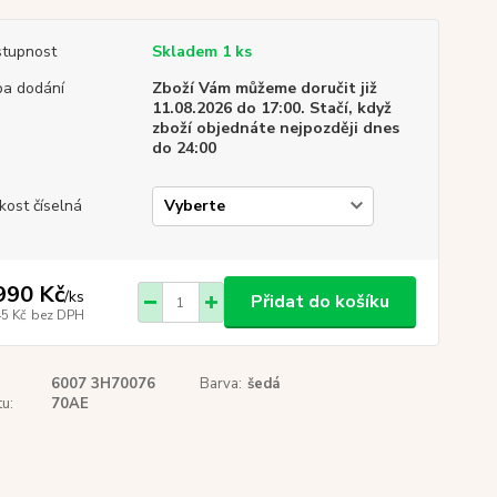
tupnost
Skladem 1 ks
a dodání
Zboží Vám můžeme doručit již
11.08.2026 do 17:00. Stačí, když
zboží objednáte nejpozději dnes
do 24:00
ikost číselná
990 Kč
/
ks
Přidat do košíku
45 Kč
bez DPH
6007 3H70076
Barva:
šedá
u:
70AE