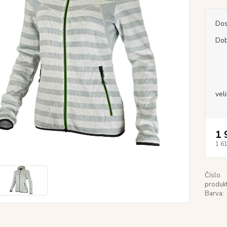
Dos
Dob
vel
1 
1 6
Číslo
produkt
Barva: