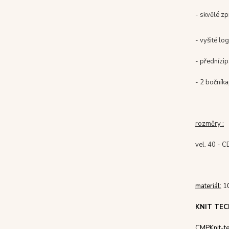
- skvělé z
- vyšité lo
-
přední
zip
- 2 boční
ka
rozměry :
vel. 40 - C
materiál:
10
KNIT TEC
CMP
Knit
-
t