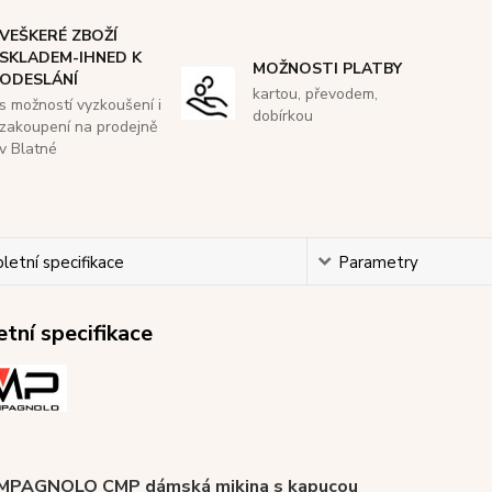
VEŠKERÉ ZBOŽÍ
SKLADEM-IHNED K
MOŽNOSTI PLATBY
ODESLÁNÍ
kartou, převodem,
s možností vyzkoušení i
dobírkou
zakoupení na prodejně
v Blatné
etní specifikace
Parametry
tní specifikace
AMPAGNOLO CMP dámská mikina s kapucou