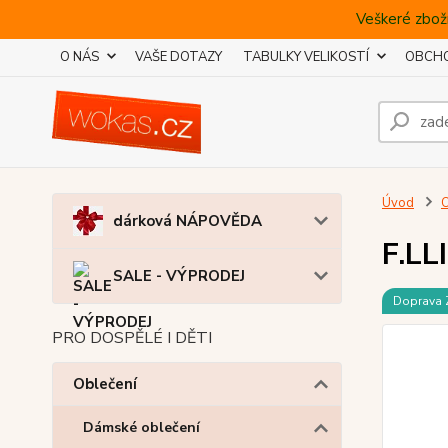
Veškeré zboží
O NÁS
VAŠE DOTAZY
TABULKY VELIKOSTÍ
OBCHO
Úvod
O
dárková NÁPOVĚDA
F.LL
SALE - VÝPRODEJ
Doprava
PRO DOSPĚLÉ I DĚTI
Oblečení
Dámské oblečení