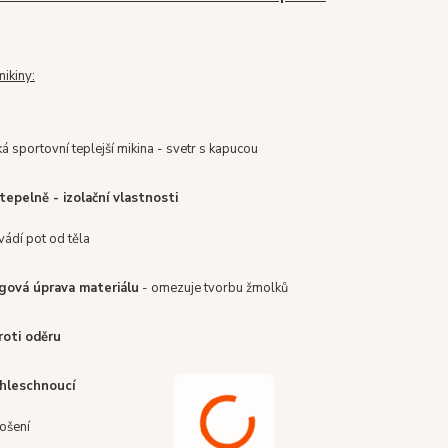
mikiny:
ká sportovní teplejší mikina - svetr s kapucou
tepelně - izolační vlastnosti
vádí pot od těla
ngová úprava materiálu
- omezuje tvorbu žmolků
roti oděru
chleschnoucí
ošení