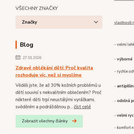
VŠECHNY ZNAČKY
Značky
vlastnosti 
Blog
- velmi leh
27.03.2026
-
výborné 
Zdravé oblékání dětí: Proč kvalita
- rychle od
rozhoduje víc, než si myslíme
Věděli jste, že až 30% kožních problémů u
-
antipilli
dětí souvisí s nekvalitním oblečením? Proč
některé děti trpí neustálými vyrážkami,
-
odolná p
svěděním a podrážděnou p...
číst celé
-
velmi ry
Zobrazit všechny články
- komfort n