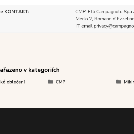
ce KONTAKT
CMP. F.lli Campagnolo Spa 
Merlo 2, Romano d'Ezzelino
IT email privacy@campagnol
zařazeno v kategoriích
ké oblečení
CMP
Miki