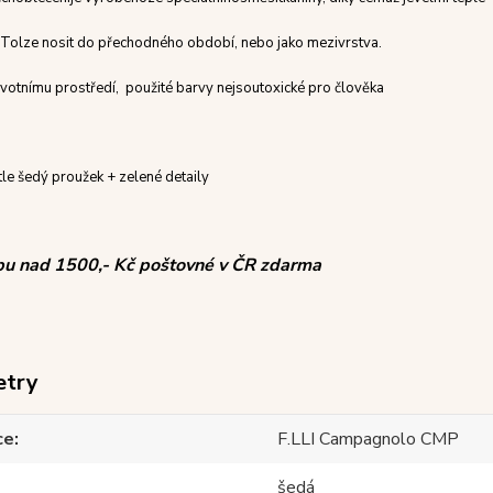
To
lze nosit
do
přechodného období,
nebo
jako
mezivrstva
.
životnímu prostředí
,
použité
barvy nejsou
toxické pro člověka
le šedý proužek + zelené detaily
pu nad 1500,- Kč poštovné v ČR zdarma
etry
ce
F.LLI Campagnolo CMP
šedá