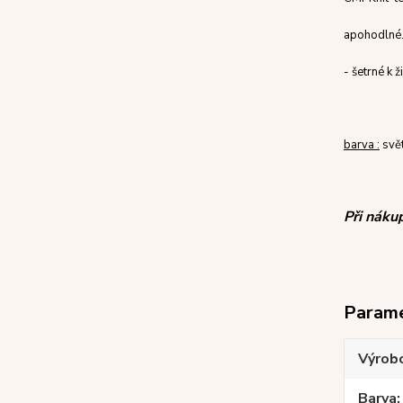
a
pohodlné.
-
šetrné k 
barva :
svět
Při náku
Param
Výrob
Barva