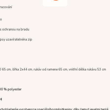
pracování
go
s ochranou na bradu
psy uzavíratelné
na zip
D 65 cm, šířka 2x44 cm, rukáv od ramene 65 cm, vnitřní délka rukávu 53 cm
0 % polyester
H
ech
oblečení
je vyrobeno
ze speciálního
směsi
tkaniny
, díky čemuž je
velmi teplé