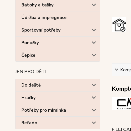
Batohy a tašky
Údržba a impregnace
Sportovní potřeby
Ponožky
Čepice
Kompl
JEN PRO DĚTI
Do deště
Komple
Hračky
Potřeby pro miminka
Befado
F.LLI C