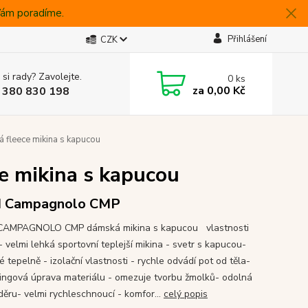
 Vám poradíme.
Přihlášení
CZK
 si rady? Zavolejte.
0
ks
za
0,00 Kč
 380 830 198
fleece mikina s kapucou
e mikina s kapucou
I Campagnolo CMP
 CAMPAGNOLO CMP dámská mikina s kapucou vlastnosti
- velmi lehká sportovní teplejší mikina - svetr s kapucou-
 tepelně - izolační vlastnosti - rychle odvádí pot od těla-
llingová úprava materiálu - omezuje tvorbu žmolků- odolná
děru- velmi rychleschnoucí - komfor...
celý popis