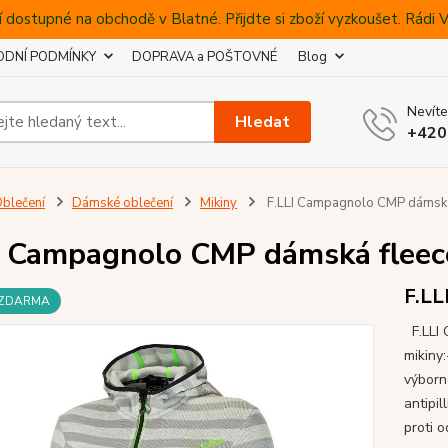
 dostupné na obchodě v Blatné. Přijdte si zboží vyzkoušet. Rádi
DNÍ PODMÍNKY
DOPRAVA a POŠTOVNÉ
Blog
Nevíte
Hledat
+420
blečení
Dámské oblečení
Mikiny
F.LLI Campagnolo CMP dámská 
I Campagnolo CMP dámská fleec
F.LL
 ZDARMA
F.LLI
mikiny:
výborné
antipi
proti o