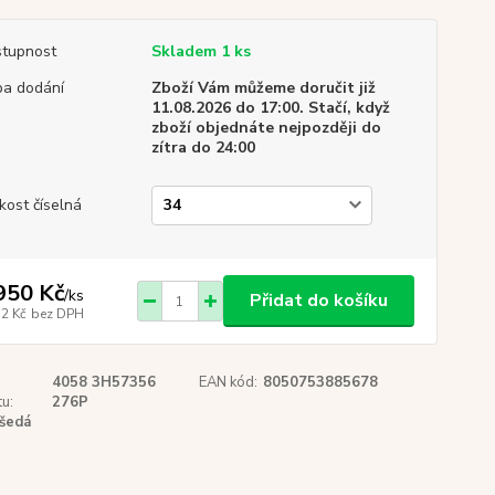
tupnost
Skladem 1 ks
a dodání
Zboží Vám můžeme doručit již
11.08.2026 do 17:00. Stačí, když
zboží objednáte nejpozději do
zítra do 24:00
ikost číselná
950 Kč
/
ks
Přidat do košíku
12 Kč
bez DPH
4058 3H57356
EAN kód:
8050753885678
u:
276P
šedá