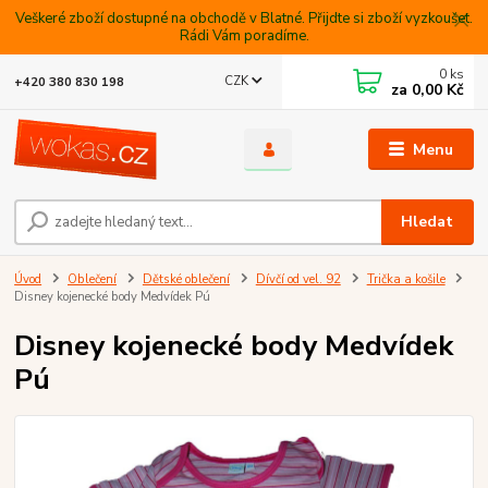
Veškeré zboží dostupné na obchodě v Blatné. Přijdte si zboží vyzkoušet.
Rádi Vám poradíme.
0
ks
CZK
+420 380 830 198
za
0,00 Kč
Menu
Hledat
Úvod
Oblečení
Dětské oblečení
Dívčí od vel. 92
Trička a košile
Disney kojenecké body Medvídek Pú
Disney kojenecké body Medvídek
Pú