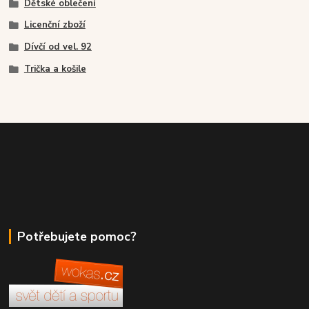
Dětské oblečení
Licenční zboží
Dívčí od vel. 92
Trička a košile
Potřebujete pomoc?