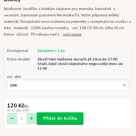
Nádherné bodíčko s krátkým rukávem pro miminka bavlněné s
veselým, barevným potiskem Medvídka Pú. Velmi příjemný měkký
materiál. Rozepínání mezi nožkami na patentky + rozepínání na cvočky i u
krku. materiál : 100% bavlna rozměry : vel. 104 CD 49 cm, šířka 30 cm
barva : růžová Při nákupu nad 1...
celý popis
Dostupnost
Skladem > 1 ks
Doba dodání
Zboží Vám můžeme doručit již zítra do 17:00.
Stačí, když zboží objednáte nejpozději dnes do
11:00
vel. děti
120 Kč
/
ks
99 Kč
bez DPH
Přidat do košíku