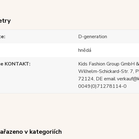
etry
ce
D-generation
hnědá
ce KONTAKT
Kids Fashion Group GmbH &
Wilhelm-Schickard-Str. 7, P
72124, DE email verkauf@
0049(0)71278114-0
zařazeno v kategoriích