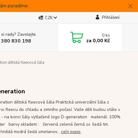
 Vám poradíme.
Přihlášení
CZK
 si rady? Zavolejte.
0
ks
za
0,00 Kč
 380 830 198
ion dětská fleecová šála
neration
ration dětská fleecová šála Praktická univerzální šála z
ého fleecu do chladu a zimního počasí. Vaše děti budou stále v
 - na konci šály vytlačené logo D-generation materiál: 100%
ter barvy skladem : červená zelená černá sv. šedá tm.
 hnědá modrá šedá smetanov...
celý popis