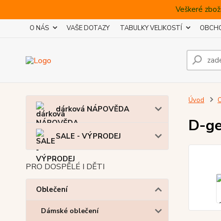
Veškeré zboží
O NÁS
VAŠE DOTAZY
TABULKY VELIKOSTÍ
OBCHO
Úvod
O
dárková NÁPOVĚDA
D-ge
SALE - VÝPRODEJ
PRO DOSPĚLÉ I DĚTI
Oblečení
Dámské oblečení