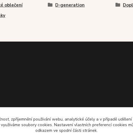
é oblečení
D-generation
Dopl
ňky
čnost, zpříjemnění používání webu, analytické účely a v případě udělení
y využíváme soubory cookies. Nastavení vlastních preferencí cookies mů
odkazem ve spodní části stránek.