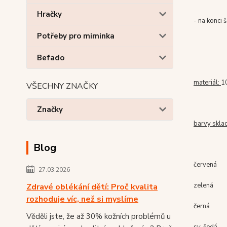
Hračky
- na konci 
Potřeby pro miminka
Befado
materiál:
1
VŠECHNY ZNAČKY
Značky
barvy skla
Blog
červená
27.03.2026
zelená
Zdravé oblékání dětí: Proč kvalita
rozhoduje víc, než si myslíme
černá
Věděli jste, že až 30% kožních problémů u