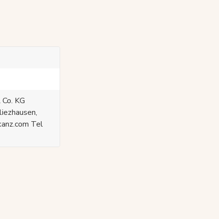
 Co. KG
liezhausen,
kanz.com Tel