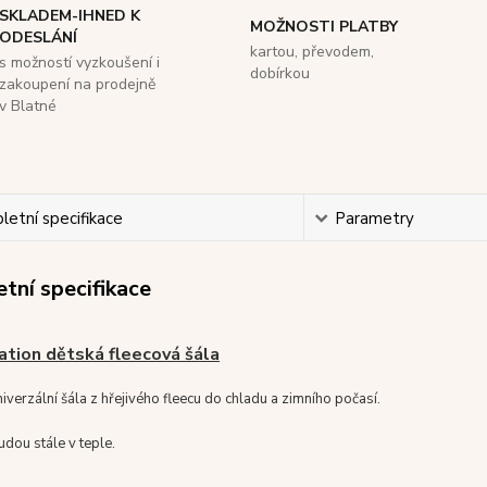
SKLADEM-IHNED K
MOŽNOSTI PLATBY
ODESLÁNÍ
kartou, převodem,
s možností vyzkoušení i
dobírkou
zakoupení na prodejně
v Blatné
etní specifikace
Parametry
tní specifikace
tion dětská fleecová šála
niverzální šála z hřejivého fleecu do chladu a zimního počasí.
udou stále v teple.