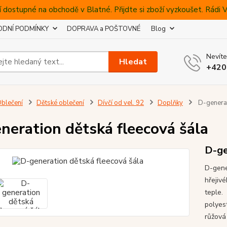
 dostupné na obchodě v Blatné. Přijdte si zboží vyzkoušet. Rádi
DNÍ PODMÍNKY
DOPRAVA a POŠTOVNÉ
Blog
Nevíte
Hledat
+420
blečení
Dětské oblečení
Dívčí od vel. 92
Doplňky
D-generat
neration dětská fleecová šála
D-ge
D-gene
hřejiv
teple.
polyes
růžová