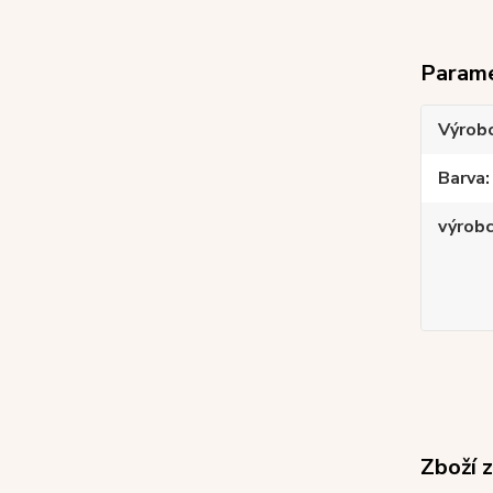
Param
Výrob
Barva
výrob
Zboží 