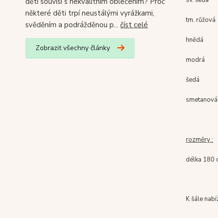
sv. šedá
dětí souvisí s nekvalitním oblečením? Proč
některé děti trpí neustálými vyrážkami,
tm. růžová
svěděním a podrážděnou p...
číst celé
hnědá
Zobrazit všechny články
modrá
šedá
smetanová
rozměry :
délka 180 c
K šále nabí