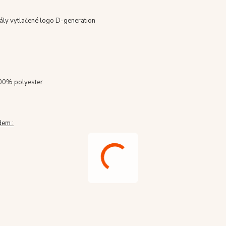
šály vytlačené logo D-generation
00% polyester
dem :