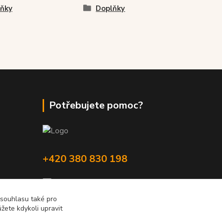
ňky
Doplňky
Potřebujete pomoc?
+420 380 830 198
wokas.online@yahoo.cz
 souhlasu také pro
žete kdykoli upravit