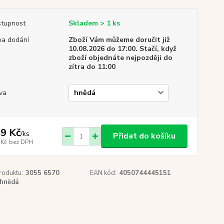
tupnost
Skladem > 1 ks
a dodání
Zboží Vám můžeme doručit již
10.08.2026 do 17:00. Stačí, když
zboží objednáte nejpozději do
zítra do 11:00
va
9 Kč
/
ks
Přidat do košíku
 Kč
bez DPH
roduktu:
3055 6570
EAN kód:
4050744445151
hnědá